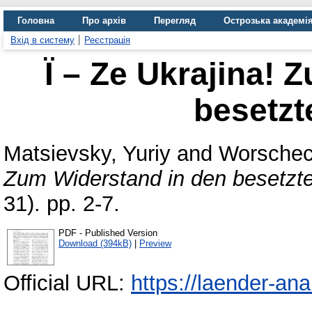
Головна
Про архів
Перегляд
Острозька академі
Вхід в систему
Реєстрація
Ϊ – Ze Ukrajina! 
besetzt
Matsievsky, Yuriy
and
Worschec
Zum Widerstand in den besetzt
31). pp. 2-7.
PDF - Published Version
Download (394kB)
|
Preview
Official URL:
https://laender-an