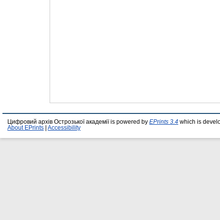
Цифровий архів Острозької академії is powered by
EPrints 3.4
which is devel
About EPrints
|
Accessibility