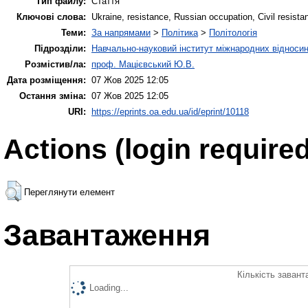
Тип файлу:
Стаття
Ключові слова:
Ukraine, resistance, Russian occupation, Civil resista
Теми:
За напрямами
>
Політика
>
Політологія
Підрозділи:
Навчально-науковий інститут міжнародних відносин
Розмістив/ла:
проф. Мацієвський Ю.В.
Дата розміщення:
07 Жов 2025 12:05
Остання зміна:
07 Жов 2025 12:05
URI:
https://eprints.oa.edu.ua/id/eprint/10118
Actions (login required
Переглянути елемент
Завантаження
Кількість завант
Loading...