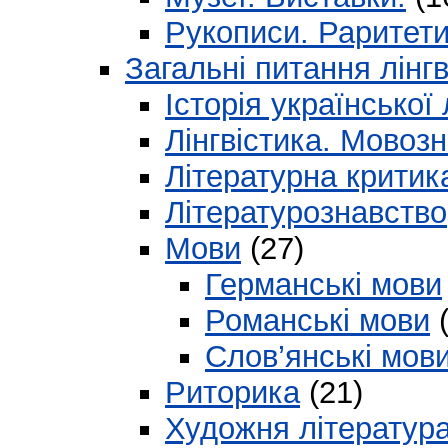
Рукописи. Раритети і
Загальні питання лінгв
Історія української
Лінгвістика. Мовоз
Літературна критик
Літературознавство
Мови
(27)
Германські мови
Романські мови
(
Слов’янські мов
Риторика
(21)
Художня літератур