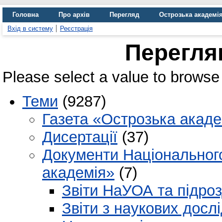
Головна
Про архів
Перегляд
Острозька академі
Вхід в систему
Реєстрація
Перегля
Please select a value to browse 
Теми
(9287)
Газета «Острозька акаде
Дисертації
(37)
Документи Національного
академія»
(7)
Звіти НаУОА та підроз
Звіти з наукових досл