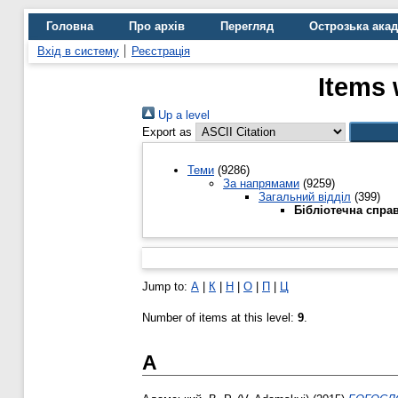
Головна
Про архів
Перегляд
Острозька ака
Вхід в систему
Реєстрація
Items 
Up a level
Export as
Теми
(9286)
За напрямами
(9259)
Загальний відділ
(399)
Бібліотечна спра
Jump to:
А
|
К
|
Н
|
О
|
П
|
Ц
Number of items at this level:
9
.
А