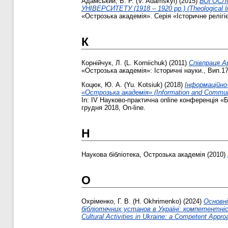
Адамський, В. Р. (V. Adamskyi)
(2015)
БОГОСЛ
УНІВЕРСИТЕТУ (1918 – 1920 рр.) (Theological liter
«Острозька академія». Серія «Історичне релігіє
К
Корнійчук, Л. (L. Korniichuk)
(2011)
Співпраця А
«Острозька академія»: Історичні науки., Вип.17
Коцюк, Ю. А. (Yu. Kotsiuk)
(2018)
Інформаційно-
«Острозька академія» (Information and Communicat
In: IV Науково-практична online конференція «
грудня 2018, On-line.
Н
Наукова бібліотека, Острозька академія
(2010)
О
Охріменко, Г. В. (H. Okhrimenko)
(2024)
Основні
бібліотечних установ в Україні: компетентнісний 
Cultural Activities in Ukraine: a Competent Appro