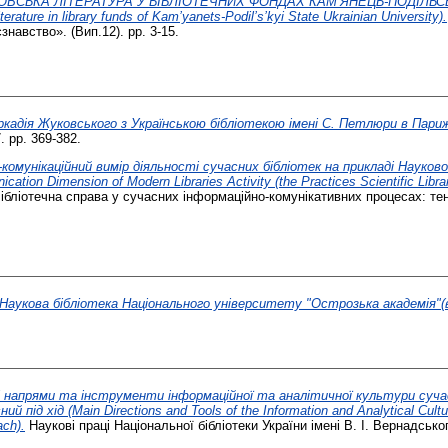
ОВСЬКА ЛІТЕРАТУРА У БІБЛІОТЕЧНИХ ФОНДАХ КАМ’ЯНЕЦЬ-ПОДІЛЬ
ature in library funds of Kam’yanets-Podil’s’kyi State Ukrainian University).
знавство». (Вип.12). pp. 3-15.
ркадія Жуковського з Українською бібліотекою імені С. Петлюри в Париж
. pp. 369-382.
комунікаційний вимір діяльності сучасних бібліотек на прикладі Науков
ion Dimension of Modern Libraries Activity (the Practices Scientific Librar
Бібліотечна справа у сучасних інформаційно-комунікативних процесах: тен
Наукова бібліотека Національного університету "Острозька академія"(
 напрями та інструменти інформаційної та аналітичної культури суча
під хід (Main Directions and Tools of the Information and Analytical Cultu
ach).
Наукові праці Національної бібліотеки України імені В. І. Вернадсько