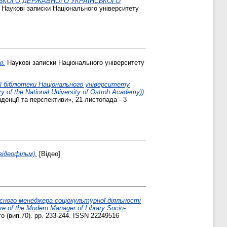
СЬКОГО ДЕРЖАВНОГО УКРАЇНСЬКОГО
Наукові записки Національного університету
і.
Наукові записки Національного університету
ої бібліотеки Національного університету
y of the National University of Ostroh Academy)).
денції та перспективи», 21 листопада - 3
відеофільм).
[Відео]
сного менеджера соціокультурної діяльності
re of the Modern Manager of Library Socio-
го (вип.70). pp. 233-244. ISSN 22249516