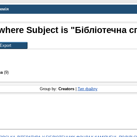
демія
where Subject is "Бібліотечна 
ва
(9)
Group by:
Creators
|
Тип файлу