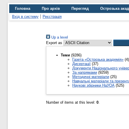
Головна
Про архів
Перегляд
Острозька ака
Вхід в систему
Реєстрація
Up a level
Export as
Теми
(9286)
Газета «Острозька академія»
(4)
Дисертації
(37)
Документи Національного уніве
За напрямами
(9259)
Методичні матеріали
(25)
Навчальні матеріали та презента
Наукові збірники НаУОА
(525)
Number of items at this level:
0
.