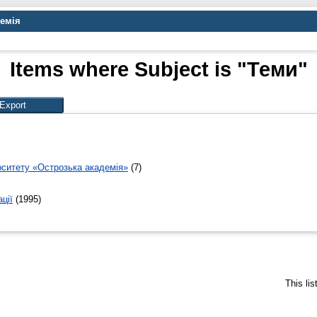
демія
Items where Subject is "Теми"
рситету «Острозька академія»
(7)
ції
(1995)
This li