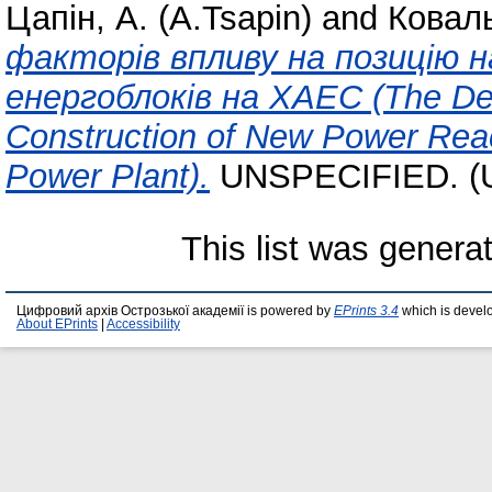
Цапін, А. (A.Tsapin)
and
Коваль
факторів впливу на позицію 
енергоблоків на ХАЕС (The Dete
Construction of New Power Reac
Power Plant).
UNSPECIFIED. (U
This list was gener
Цифровий архів Острозької академії is powered by
EPrints 3.4
which is devel
About EPrints
|
Accessibility