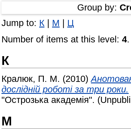
Group by:
Cr
Jump to:
К
|
М
|
Ц
Number of items at this level:
4
.
К
Кралюк, П. М.
(2010)
Анотован
дослідній роботі за три роки.
"Острозька академія". (Unpubl
М