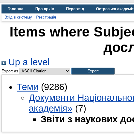
Головна
Про архів
Перегляд
Острозька академі
Вхід в систему
Реєстрація
Items where Subjec
дос
Up a level
Export as
Теми
(9286)
Документи Національног
академія»
(7)
Звіти з наукових д