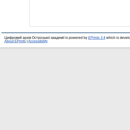
Цифровий архів Острозької академії is powered by
EPrints 3.4
which is devel
About EPrints
|
Accessibility