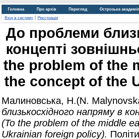
Головна
Про архів
Перегляд
Острозька академі
Вхід в систему
Реєстрація
До проблеми близ
концепті зовнішньо
the problem of the m
the concept of the U
Малиновська, Н.(N. Malynovsk
близькосхідного напряму в ко
(To the problem of the middle ea
Ukrainian foreign policy).
Політи