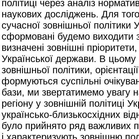
політиці через аналіз нормати
наукових досліджень. Для тог
сучасної зовнішньої політики У
сформовані будемо виходити з 
визначені зовнішні пріоритети
Української держави. В цьому
зовнішньої політики, орієнтації
формуються суспільні очікува
бази, ми звертатимемо увагу н
регіону у зовнішній політиці У
українсько-близькосхідних від
було прийнято ряд важливих п
і характеризують зовнішню пол