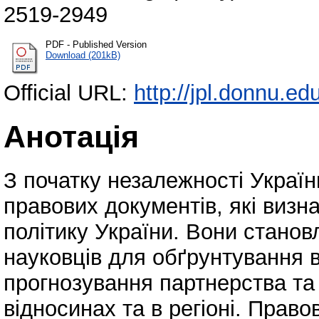
2519-2949
PDF - Published Version
Download (201kB)
Official URL:
http://jpl.donnu.ed
Анотація
З початку незалежності Украї
правових документів, які визн
політику України. Вони станов
науковців для обґрунтування в
прогнозування партнерства та
відносинах та в регіоні. Право