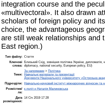
integration course and the peculi
«multivectoral». It also drawn at
scholars of foreign policy and its
choice, the advantageous geogra
are still weak relationships and
East region.)
Тип файлу:
Стаття
Ключові
Близький Схід, зовнішня політика України, дипломатія, на
слова:
diplomacy, national security, European policy, EU)
За напрямами
>
Політика
Теми:
Навчальні матеріали та презентації
Документи Національного університету «Острозька акад
Підрозділи:
Навчально-науковий інститут міжнародних відносин та н
Розмістив/
к.політ.н Наталія Малиновська
ла:
Дата
14 Січ 2019 17:28
розміщення: