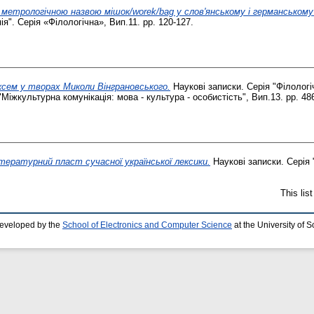
 метрологічною назвою мішок/worek/bag у слов'янському і германськом
я". Серія «Філологічна», Вип.11. pp. 120-127.
сем у творах Миколи Вінграновського.
Наукові записки. Серія "Філологі
"Міжкультурна комунікація: мова - культура - особистість", Вип.13. pp. 48
ітературний пласт сучасної української лексики.
Наукові записки. Серія 
This lis
developed by the
School of Electronics and Computer Science
at the University of