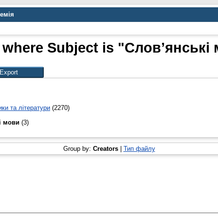
демія
 where Subject is "Слов’янські
ики та літератури
(2270)
і мови
(3)
Group by:
Creators
|
Тип файлу