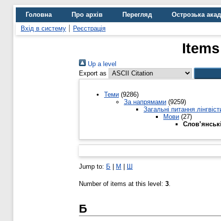
Головна
Про архів
Перегляд
Острозька ака
Вхід в систему
Реєстрація
Items
Up a level
Export as
Теми
(9286)
За напрямами
(9259)
Загальні питання лінгвіст
Мови
(27)
Слов’янськ
Jump to:
Б
|
М
|
Ш
Number of items at this level:
3
.
Б