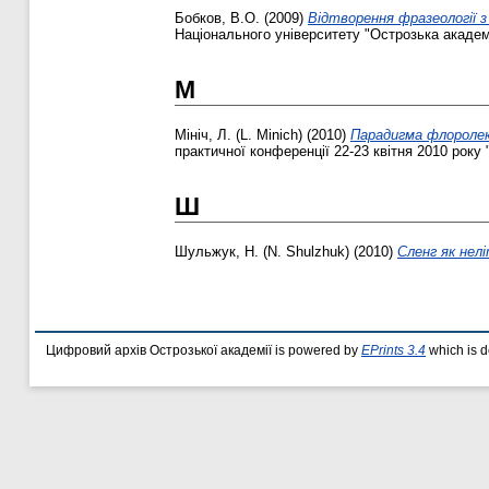
Бобков, В.О.
(2009)
Відтворення фразеології з
Національного університету "Острозька академі
М
Мініч, Л. (L. Minich)
(2010)
Парадигма флоролек
практичної конференції 22-23 квітня 2010 року 
Ш
Шульжук, Н. (N. Shulzhuk)
(2010)
Сленг як нел
Цифровий архів Острозької академії is powered by
EPrints 3.4
which is 