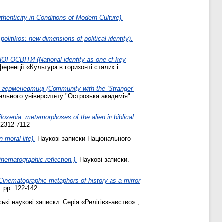
ticity in Conditions of Modern Culture).
litikos: new dimensions of political identity).
ІТИ (National idenfity as one of key
еренції «Культура в горизонті сталих і
герменевтиці (Community with the ‘Stranger’
ального університету "Острозька академія".
xenia: metamorphoses of the alien in biblical
 2312-7112
oral life).
Наукові записки Національного
atographic reflection.).
Наукові записки.
ographic metaphors of history as a mirror
 pp. 122-142.
кі наукові записки. Серія «Релігієзнавство» ,