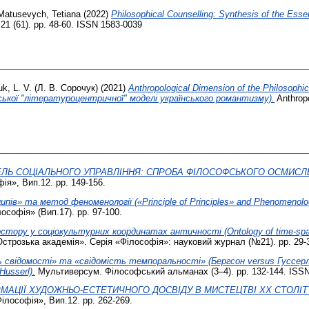
Matusevych, Tetiana
(2022)
Philosophical Counselling: Synthesis of the Ess
, 21 (61). pp. 48-60. ISSN 1583-0039
k, L. V. (Л. В. Сорочук)
(2021)
Anthropological Dimension of the Philosophica
ької "літературоцентричної" моделі українського романтизму).
Anthropo
 СОЦІАЛЬНОГО УПРАВЛІННЯ: СПРОБА ФІЛОСОФСЬКОГО ОСМИСЛЕННЯ (Ph
ія», Вип.12. pp. 149-156.
пів» та метод феноменології («Principle of Principles» and Phenomenolog
ософія» (Вип.17). pp. 97-100.
тору у соціокультурних координатах античності (Ontology of time-space in
Острозька академія». Серія «Філософія»: науковий журнал (№21). pp. 29-
свідомості» та «свідомість темпоральності» (Бергсон versus Гуссерль)
Husserl).
Мультиверсум. Філософський альманах (3–4). pp. 132-144. ISSN
АЦІЇ ХУДОЖНЬО-ЕСТЕТИЧНОГО ДОСВІДУ В МИСТЕЦТВІ XX СТОЛІТТЯ (Trans
ілософія», Вип.12. pp. 262-269.