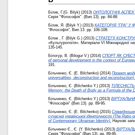
Білик, Г.(G. Bilyk)
(2013)
ОНТОЛОГІЧНІ АСПЕКТИ С
Серія "Філософія". (Вип.13). pp. 84-88.
Білик, Я. (Bilyk Y.)
(2013)
КАТЕГОРІЯ “ГРА” У ФІ
“Філософія”, Вип.13. pp. 106-108.
Білик , Г. (Bilyk G.)
(2013)
СТРАТЕГІЇ КОНСТРУЮВ
«Культурологія». Матеріали VI Міжнародної наук
135-145.
Білогур, В. (Bilogur V.)
(2014)
СПОРТ ЯК СУБСТ
of personal development in the context of Europe
191.
Більченко, Є. (E. Bilchenko)
(2014)
Проект моде
universalities, deconstruction and reconstruction).
Більченко, Є. (Bilchenko Y.)
(2013)
ТІЛЕСНІСТЬ 
Memory: the Death of Body as a Formula of the De
Більченко, Є. (Bilchenko Y.)
(2013)
ВІРТУАЛЬНА 
"Філософія" (Вип.13). pp. 89-95.
Більченко, Є. (E. Bilchenko)
(2015)
Співвідношен
сучасної української ідентичності (The Ratio of
of Contemporary Ukrainian Identity).
Наукові запи
Більченко Є., Є. (Y. Bilchenko)
(2013)
ВІРТУАЛЬН
Серія "Філософія" (Вип.13). pp. 89-95.