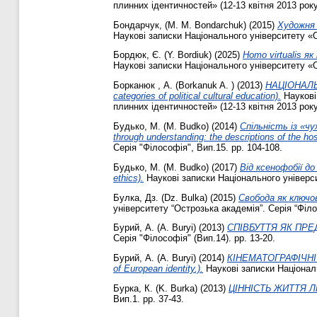
плинних ідентичностей» (12-13 квітня 2013 року,
Бондарчук, (М. М. Bondarchuk)
(2015)
Художня 
Наукові записки Національного університету «О
Бордюк, Є. (Y. Bordiuk)
(2025)
Homo virtualis як 
Наукові записки Національного університету «
Борканюк , А. (Borkanuk A. )
(2013)
НАЦІОНАЛЬН
categories of political cultural education).
Наукові 
плинних ідентичностей» (12­-13 квітня 2013 року,
Будько, М. (M. Budko)
(2014)
Спільність із «ч
through understanding: the descriptions of the ho
Серія "Філософія", Вип.15. pp. 104-108.
Будько, М. (M. Budko)
(2017)
Від ксенофобії до 
ethics).
Наукові записки Національного універси
Булка, Дз. (Dz. Bulka)
(2015)
Свобода як ключов
університету “Острозька академія”. Серія “Філос
Бурий, А. (A. Buryi)
(2013)
СПІВБУТТЯ ЯК ПРЕДМЕ
Серія "Філософія" (Вип.14). pp. 13-20.
Бурий, А. (A. Buryi)
(2014)
КІНЕМАТОГРАФІЧНІ М
of European identity.).
Наукові записки Національ
Бурка, К. (K. Burka)
(2013)
ЦІННІСТЬ ЖИТТЯ Л
Вип.1. pp. 37-43.