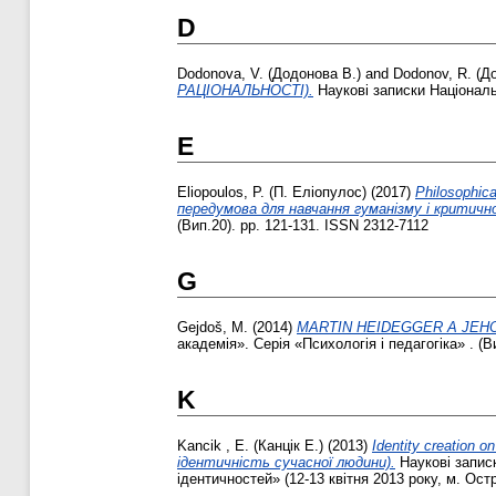
D
Dodonova, V. (Додонова В.)
and
Dodonov, R. (Д
РАЦІОНАЛЬНОСТІ).
Наукові записки Національн
E
Eliopoulos, P. (П. Еліопулос)
(2017)
Philosophica
передумова для навчання гуманізму і критичн
(Вип.20). pp. 121-131. ISSN 2312-7112
G
Gejdoš, M.
(2014)
MARTIN HEIDEGGER A JEHO
академія». Серія «Пси­хологія і педагогіка» . (В
K
Kancik , Е. (Канцік Е.)
(2013)
Іdentity creation 
ідентичність сучасної людини).
Наукові записк
ідентичностей» (12­-13 квітня 2013 року, м. Остр