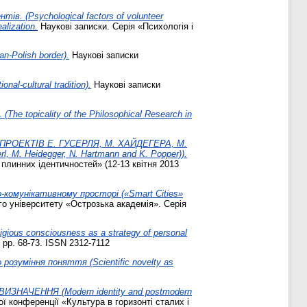
в. (Psychological factors of volunteer
alization.
Наукові записки. Серія «Психологія і
n-Polish border).
Наукові записки
l-cultural tradition).
Наукові записки
picality of the Philosophical Research in
РОЕКТІВ Е. ГУСЕРЛЯ, М. ХАЙДЕГЕРА, М.
l, M. Heidegger, N. Hartmann and K. Popper)).
плинних ідентичностей» (12­-13 квітня 2013
о-комунікативному просторі («Smart Cities»
о університету «Острозька академія». Серія
ous consciousness as a strategy of personal
 pp. 68-73. ISSN 2312-7112
озуміння поняття (Scientific novelty as
АЧЕННЯ (Modern identity and postmodern
ї конференції «Культура в горизонті сталих і