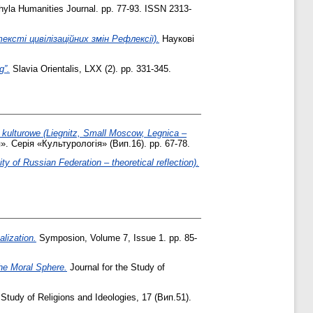
yla Humanities Journal. pp. 77-93. ISSN 2313-
ексті цивілізаційних змін Рефлексії).
Наукові
g”.
Slavia Orientalis, LXX (2). pp. 331-345.
 kulturowe (Liegnitz, Small Moscow, Legnica –
 Серія «Культурологія» (Вип.16). pp. 67-78.
y of Russian Federation – theoretical reflection).
alization.
Symposion, Volume 7, Issue 1. pp. 85-
the Moral Sphere.
Journal for the Study of
 Study of Religions and Ideologies, 17 (Вип.51).