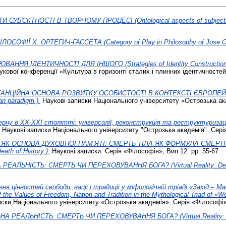
УБ'ЄКТНОСТІ В ТВОРЧОМУ ПРОЦЕСІ (Ontological aspects of subjectivity
ЛОСОФІЇ Х. ОРТЕГИ-І-ГАССЕТА (Category of Play in Philosophy of Jose Or
АННЯ ІДЕНТИЧНОСТІ ДЛЯ ІНШОГО (Strategies of Identity Construction f
ової конференції «Культура в горизонті сталих і плинних ідентичностей» (1
АНЦІЙНА ОСНОВА РОЗВИТКУ ОСОБИСТОСТІ В КОНТЕКСТІ ЄВРОПЕЙСЬКО
an paradigm.).
Наукові записки Національного університету «Острозька акад
рну в ХХ-ХХІ столітті: універсалії, реконструкція та реструктуризація 
Наукові записки Національного університету "Острозька академія". Серія 
ЯК ОСНОВА ДУХОВНОЇ ПАМ’ЯТІ: СМЕРТЬ ТІЛА ЯК ФОРМУЛА СМЕРТІ ІСТОРІ
ath of History ).
Наукові записки. Серія «Філософія», Вип.12. pp. 55-67.
РЕАЛЬНІСТЬ: СМЕРТЬ ЧИ ПЕРЕХОВУВАННЯ БОГА? (Virtual Reality: Death
ня цінностей свободи, нації і традиції у міфологічній тріаді «Захід – 
 the Values of Freedom, Nation and Tradition in the Mythological Triad of «
ски Національного університету «Острозька академія». Серія «Філософія»
А РЕАЛЬНІСТЬ: СМЕРТЬ ЧИ ПЕРЕХОВУВАННЯ БОГА? (Virtual Reality: Dea