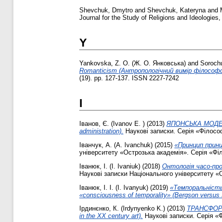
Shevchuk, Dmytro
and
Shevchuk, Kateryna
and
Journal for the Study of Religions and Ideologies
Y
Yankovska, Z. O. (Ж. О. Янковська)
and
Sorochu
Romanticism (Антропологічний вимір філософс
(19). pp. 127-137. ISSN 2227-7242
І
Іванов, Є. (Ivanov E. )
(2013)
ЯПОНСЬКА МОДЕЛЬ
administration).
Наукові записки. Серія «Філософ
Іванчук, А. (A. Ivanchuk)
(2015)
«Принцип принци
університету «Острозька академія». Серія «Філ
Іванюк, І. (I. Ivaniuk)
(2018)
Онтологія часо-прос
Наукові записки Національного університету «
Іванюк, І. І. (І. Ivanyuk)
(2019)
«Темпоральність 
«consciousness of temporality» (Bergson versus 
Ірдинєнко, К. (Irdynyenko K.)
(2013)
ТРАНСФОРМ
in the XX century art).
Наукові записки. Серія «Ф