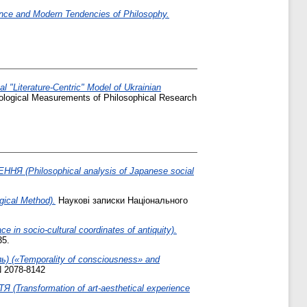
ence and Modern Tendencies of Philosophy.
l "Literature-Centric" Model of Ukrainian
logical Measurements of Philosophical Research
ilosophical analysis of Japanese social
ical Method).
Наукові записки Національного
 socio-cultural coordinates of antiquity).
35.
 («Temporality of consciousness» and
 2078-8142
formation of art-aesthetical experience