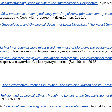
of Understanding Urban Identity in the Anthropological Perspective.
Kyiv-Moh
ść w kontekście zmian cywilizacyjnych. Przybliżenia (Ідентичність у конт
 академія». Серія «Культурологія» (Вип.18). pp. 165-175.
 Gnoseological and Ontological Dualism of Lesia Ukrainka’s “The Forest Son
ała Moskwa, Legnica ̶wiele miast w jednym mieście. Metaforyczne pogranicze
erland).
Наукові записки Національного університету «Острозька академія».
yjna Federacji Rosyjskiej – rozważania teoretyczne (The civilizational identit
строзька академія». Серія «Культурологія». (Вип.16). pp. 26-38.
0)
The Performative Practices in Politics: The Ukrainian Maidan and its Carniv
)
Religion and Ecological Ethics Through the Lenses of the Secularization of 
ISSN 1583-0039
8)
Рolitics between theology and messianism in secular times.
Journal for the