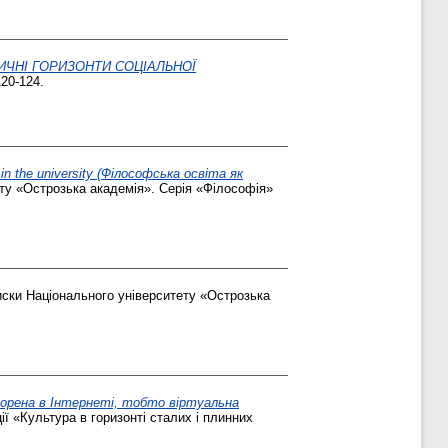
ЕКЛАСИЧНІ ГОРИЗОНТИ СОЦІАЛЬНОЇ
20-124.
g in the university (Філософська освіта як
ту «Острозька академія». Серія «Філософія»
иски Національного університету «Острозька
ь створена в Інтернеті, тобто віртуальна
ї «Культура в горизонті сталих і плинних