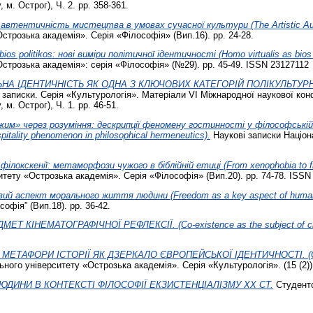
 м. Острог), Ч. 2. pp. 358-361.
автентичність мистецтва в умовах сучасної культури (The Artistic Authen
строзька академія». Серія «Філософія» (Вип.16). pp. 24-28.
bios politikos: нові виміри політичної ідентичності (Homo virtualis as bios po
Острозька академія»: серія «Філософія» (№29). pp. 45-49. ISSN 23127112
А ІДЕНТИЧНІСТЬ ЯК ОДНА З КЛЮЧОВИХ КАТЕГОРІЙ ПОЛІКУЛЬТУРНОЇ ОСВ
записки. Серія «Культурологія». Матеріали VI Міжнародної наукової конф
 м. Острог), Ч. 1. pp. 46-51.
ужим» через розуміння: дескрипції феномену гостинності у філософській 
spitality phenomenon in philosophical hermeneutics).
Наукові записки Націон
філокскенії: метаморфози чужого в біблійній етиці (From xenophobia to filo
тету «Острозька академія». Серія «Філософія» (Вип.20). pp. 74-78. ISSN
ий аспект морального життя людини (Freedom as a key aspect of human m
офія” (Вип.18). pp. 36-42.
Т КІНЕМАТОГРАФІЧНОЇ РЕФЛЕКСІЇ. (Co-existence as the subject of cinem
ЕТАФОРИ ІСТОРІЇ ЯК ДЗЕРКАЛО ЄВРОПЕЙСЬКОЇ ІДЕНТИЧНОСТІ. (Сinemat
ного університету «Острозька академія». Серія «Культурологія». (15 (2)).
ЮДИНИ В КОНТЕКСТІ ФІЛОСОФІЇ ЕКЗИСТЕНЦІАЛІЗМУ XX СТ.
Студентсь