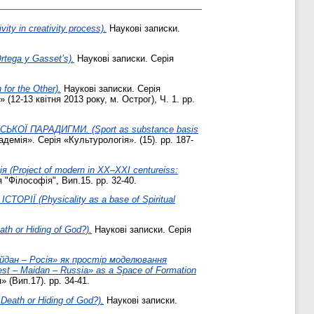
 in creativity process).
Наукові записки.
tega y Gasset’s).
Наукові записки. Серія
or the Other).
Наукові записки. Серія
2­-13 квітня 2013 року, м. Острог), Ч. 1. pp.
Ї ПАРАДИГМИ. (Sport as substance basis
емія». Серія «Культурологія». (15). pp. 187-
(Project of modern in XX–XXI centureіss:
"Філософія", Вип.15. pp. 32-40.
Ї (Physicality as a base of Spiritual
 or Hiding of God?).
Наукові записки. Серія
Майдан – Росія» як простір моделювання
West – Maidan – Russia» as a Space of Formation
 (Вип.17). pp. 34-41.
th or Hiding of God?).
Наукові записки.