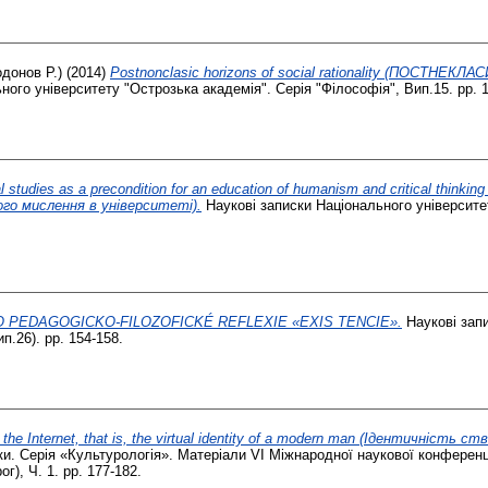
одонов Р.)
(2014)
Postnonclasic horizons of social rationality (ПОСТН
ого університету "Острозька академія". Серія "Філософія", Вип.15. pp. 1
l studies as a precondition for an education of humanism and critical thinkin
ого мислення в університеті).
Наукові записки Національного університе
 PEDAGOGICKO-FILOZOFICKÉ REFLEXIE «EXIS TENCIE».
Наукові зап
ип.26). pp. 154-158.
on the Іnternet, that is, the virtual identity of a modern man (Ідентичніст
и. Серія «Культурологія». Матеріали VI Міжнародної наукової конференці
ог), Ч. 1. pp. 177-182.