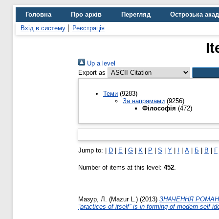
Головна
Про архів
Перегляд
Острозька ака
Вхід в систему
Реєстрація
I
Up a level
Export as
Теми
(9283)
За напрямами
(9256)
Філософія
(472)
Jump to:
|
D
|
E
|
G
|
K
|
P
|
S
|
Y
|
І
|
А
|
Б
|
В
|
Г
Number of items at this level:
452
.
Мазур, Л. (Mazur L.)
(2013)
ЗНАЧЕННЯ РОМАНУ 
“practices of itself” is in forming of modern self-id