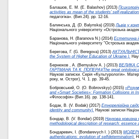
Балашов, Е. М. (E. Balashov)
(2013)
Психологіч
activities as mean of the students’ self-realization
педагогіка». (Вип.24). pp. 12-16.
Балинська, Д. (D. Balynska)
(2019)
Львів у конт
Національного університету «Острозька академі
Баранова, Н. (Baranova N.)
(2014)
Естетична іде
Національного університету "Острозька академія
Берегова, Г. (G. Beregova)
(2013)
АКТУАЛЬНІСТЬ
the System of Higher Education of Ukraine.).
Наук
Бернюков , А. (Bernyukov A. )
(2013)
ВЕЛИКА О
ГАРТМАНА ТА К. ПОПЕРА)(The great ontological od
Наукові записки. Серія «Культурологія». Матер
року, м. Острог), Ч. 1. pp. 39-45.
Бобровський, О. (О. Bobrovskyy)
(2015)
«Розум
and «Smart Societies»: Formation Collisions in 
«Філософія» (Вип.16). pp. 138-141.
Бодак, В. (V. Bodak)
(2017)
Етнорелігійна свід
identity and community).
Наукові записки Націон
Бондар, В. (V. Bondar)
(2019)
Наукова новизна 
methodological description of research: essence 
Бондаревич, І. (Bondarevych I. )
(2013)
МОДЕРН
authentications: evolution of self­determination).
На