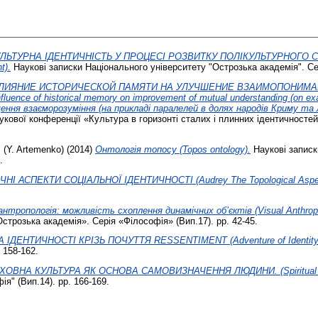
ЛЬТУРНА ІДЕНТИЧНІСТЬ У ПРОЦЕСІ РОЗВИТКУ ПОЛІКУЛЬТУРНОГО СЕРЕДО
t).
Наукові записки Національного університету "Острозька академія". Сері
ЛИЯНИЕ ИСТОРИЧЕСКОЙ ПАМЯТИ НА УЛУЧШЕНИЕ ВЗАИМОПОНИМАН
of historical memory on improvement of mutual understanding (on example
щення взаєморозуміння (на прикладі паралелей в долях народів Криму та 
ової конференції «Культура в горизонті сталих і плинних ідентичностей» (
 (Y. Artemenko)
(2014)
Онтологія топосу (Topos ontology).
Наукові записк
.
НІ АСПЕКТИ СОЦІАЛЬНОЇ ІДЕНТИЧНОСТІ (Audrey The Topological Aspects 
антропологія: можливість схоплення динамічних об’єктів (Visual Anthropolo
строзька академія». Серія «Філософія» (Вип.17). pp. 42-45.
ДЕНТИЧНОСТІ КРІЗЬ ПОЧУТТЯ RESSENTIMENT (Adventure of Identity thro
 158-162.
ХОВНА КУЛЬТУРА ЯК ОСНОВА САМОВИЗНАЧЕННЯ ЛЮДИНИ. (Spiritual cultur
я" (Вип.14). pp. 166-169.