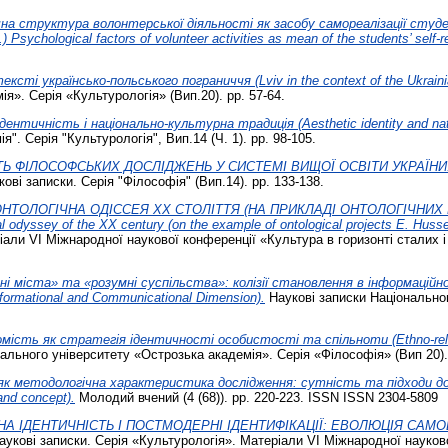
на структура волонтерської діяльності як засобу самореалізації студенті
.) Psychological factors of volunteer activities as mean of the students’ self-re
ексті українсько-польського пограниччя (Lviv in the context of the Ukrainia
я». Серія «Культурологія» (Вип.20). pp. 57-64.
нтичність і національно-культурна традиція (Aesthetic identity and nationa
". Серія "Культурологія", Вип.14 (Ч. 1). pp. 98-105.
 ФІЛОСОФСЬКИХ ДОСЛІДЖЕНЬ У СИСТЕМІ ВИЩОЇ ОСВІТИ УКРАЇНИ. (The to
ові записки. Серія "Філософія" (Вип.14). pp. 133-138.
НТОЛОГІЧНА ОДІССЕЯ ХХ СТОЛІТТЯ (НА ПРИКЛАДІ ОНТОЛОГІЧНИХ П
yssey of the XX century (on the example of ontological projects E. Husser
іали VI Міжнародної наукової конференції «Культура в горизонті сталих і 
ні міста» та «розумні суспільства»: колізії становлення в інформаційн
Informational and Communicational Dimension).
Наукові записки Національног
омість як стратегія ідентичності особистості та спільноти (Ethno-religi
ального університету «Острозька академія». Серія «Філософія» (Вип 20).
як методологічна характеристика дослідження: сутність та підходи до р
and concept).
Молодий вчений (4 (68)). pp. 220-223. ISSN ISSN 2304-5809
А ІДЕНТИЧНІСТЬ І ПОСТМОДЕРНІ ІДЕНТИФІКАЦІЇ: ЕВОЛЮЦІЯ САМОВИЗН
укові записки. Серія «Культурологія». Матеріали VI Міжнародної науково