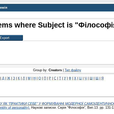
демія
tems where Subject is "Філософі
Group by:
Creators
|
Тип файлу
|
Д
|
Ж
|
З
|
К
|
Л
|
М
|
Н
|
О
|
П
|
Р
|
С
|
Т
|
У
|
Ф
|
Х
|
Ц
|
Ч
|
Ш
|
Щ
|
Я
ЯК “ПРАКТИКИ СЕБЕ” У ФОРМУВАННІ МОДЕРНОЇ САМОІДЕНТИЧНОСТІ 
entity of personality).
Наукові записки. Серія “Філософія”, Вип.13. pp. 131-1