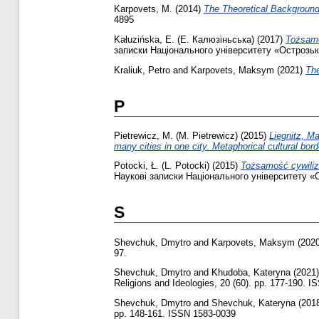
Karpovets, M.
(2014)
The Theoretical Background 
4895
Kałuzińska, E. (Е. Калюзіньська)
(2017)
Tożsamo
записки Національного університету «Острозька
Kraliuk, Petro
and
Karpovets, Maksym
(2021)
The
P
Pietrewicz, M. (M. Pietrewicz)
(2015)
Liegnitz, M
many cities in one city. Metaphorical cultural bord
Potocki, Ł. (L. Potocki)
(2015)
Tożsamość cywilizac
Наукові записки Національного університету «О
S
Shevchuk, Dmytro
and
Karpovets, Maksym
(202
97.
Shevchuk, Dmytro
and
Khudoba, Kateryna
(2021
Religions and Ideologies, 20 (60). pp. 177-190. 
Shevchuk, Dmytro
and
Shevchuk, Kateryna
(201
pp. 148-161. ISSN 1583-0039