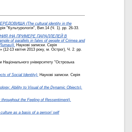
ВИЩА (The cultural identity in the
я "Культурологія", Вип.14 (Ч. 1). pp. 26-33.
ИЯ (НА ПРИМЕРЕ ПАРАЛЛЕЛЕЙ В
 of parallels in fates of people of Crimea and
Литви)).
Наукові записки. Серія
12-13 квітня 2013 року, м. Острог), Ч. 2. pp.
и Національного університету "Острозька
of Social Identity).
Наукові записки. Серія
gy: Ability to Visual of the Dynamic Objects).
ughout the Feeling of Ressentiment).
e as a basis of a person' self