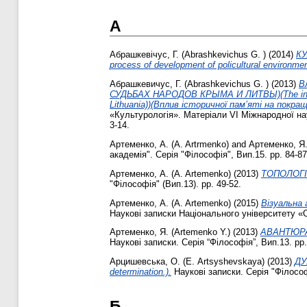
А
Абрашкевічус, Г. (Abrashkevichus G. )
(2014)
КУ
process of development of policultural environmen
Абрашкевичус, Г. (Abrashkevichus G. )
(2013)
В
СУДЬБАХ НАРОДОВ КРЫМА И ЛИТВЫ)(The influence 
Lithuania))(Вплив історичної пам’яті на покра
«Культурологія». Матеріали VI Міжнародної наук
3-14.
Артеменко, А. (A. Artrmenko)
and
Артеменко, Я.
академія". Серія "Філософія", Вип.15. pp. 84-87
Артеменко, А. (A. Artemenko)
(2013)
ТОПОЛОГІЧ
"Філософія" (Вип.13). pp. 49-52.
Артеменко, А. (A. Artemenko)
(2015)
Візуальна 
Наукові записки Національного університету «О
Артеменко, Я. (Artemenko Y.)
(2013)
АВАНТЮРА І
Наукові записки. Серія “Філософія”, Вип.13. pp.
Арцишевська, О. (Е. Artsyshevskaya)
(2013)
ДУ
determination.).
Наукові записки. Серія "Філософі
Б