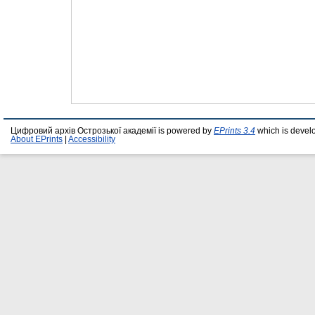
Цифровий архів Острозької академії is powered by
EPrints 3.4
which is devel
About EPrints
|
Accessibility