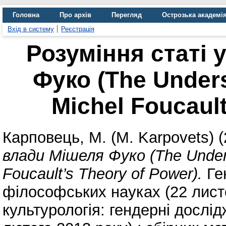
Головна
Про архів
Перегляд
Острозька академі
Вхід в систему
Реєстрація
Розуміння статі 
Фуко (The Unders
Michel Foucault
Карповець, М. (M. Karpovets)
(
влади Мішеля Фуко (The Unders
Foucault’s Theory of Power).
Ген
філософських науках (22 лист
культурологія: гендерні дослі