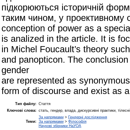
підкорюються історичній формі
таким чином, у проективному с
conception of power as a specia
is analized in the article. It is
in Michel Foucault’s theory such
and panopticon. The conclusio
gender
are represented as synonymous 
form of discourse and exist as a 
Тип файлу:
Стаття
Ключові слова:
стать, гендер, влада, дискурсивні практики, тілесніст
За напрямами
>
Гендерні дослідження
Теми:
За напрямами
>
Філософія
Наукові збірники НаУОА