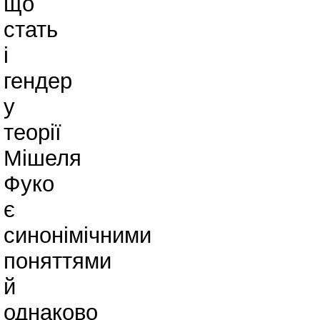
що
стать
і
гендер
у
теорії
Мішеля
Фуко
є
синонімічними
поняттями
й
однаково