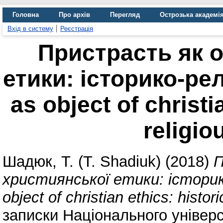
Головна
Про архів
Перегляд
Острозька академі
Вхід в систему
Реєстрація
Пристрасть як о
етики: історико-рел
as object of christi
religio
Шадюк, Т. (T. Shadiuk)
(2018)
П
християнської етики: історико
object of christian ethics: histor
записки Національного універ