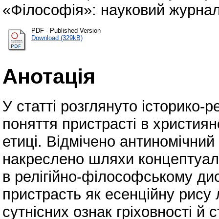
«Філософія»: науковий журнал 
PDF - Published Version
Download (329kB)
Анотація
У статті розглянуто історико-р
поняття пристрасті в християн
етиці. Відмічено антиномічний
накреслено шляхи концептуалі
в релігійно-філософському ди
пристрасть як есенційну рису
сутнісних ознак гріховності й