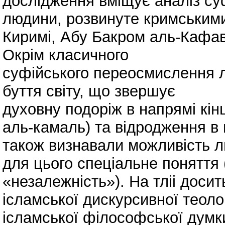
дослідження вміщує аналіз суф
людини, розвинуте кримськими
Киримі, Абу Бакром аль-Кафав
Окрім класичного
суфійського переосмислення л
буття світу, що звершує
духовну подоріж в напрямі кін
аль-камаль) та відродження в 
також визнавали можливість л
для цього спеціальне поняття 
«незалежність»). На тліі досит
ісламської дискурсивної теолог
ісламської філософської думки