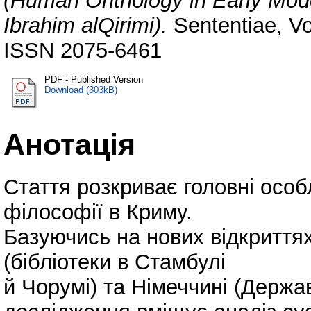
(Human Onthology in Early Mod
Ibrahim alQirimi).
Sententiae, Vo
ISSN 2075-6461
PDF - Published Version
Download (303kB)
Анотація
Стаття розкриває головні особ
філософії в Криму.
Базуючись на нових відкриттях
(бібліотеки в Стамбулі
й Чорумі) та Німеччині (Держав