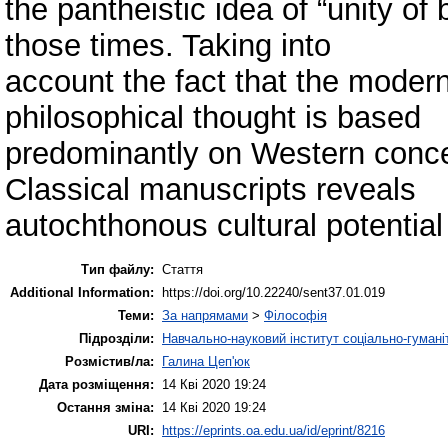
the pantheistic idea of “unity of
those times. Taking into
account the fact that the modern
philosophical thought is based
predominantly on Western concep
Classical manuscripts reveals
autochthonous cultural potential o
Тип файлу:
Стаття
Additional Information:
https://doi.org/10.22240/sent37.01.019
Теми:
За напрямами
>
Філософія
Підрозділи:
Навчально-науковий інститут соціально-гуман
Розмістив/ла:
Галина Цеп'юк
Дата розміщення:
14 Кві 2020 19:24
Остання зміна:
14 Кві 2020 19:24
URI:
https://eprints.oa.edu.ua/id/eprint/8216