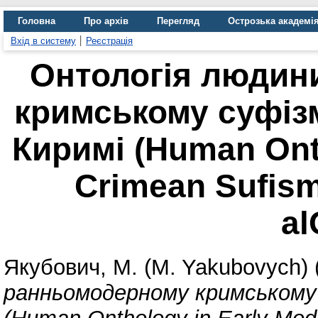
Головна
Про архів
Перегляд
Острозька академі
Вхід в систему
Реєстрація
Онтологія людин
кримському суфізм
Киримі (Human Ont
Crimean Sufism
al
Якубович, М. (M. Yakubovych)
ранньомодерному кримському с