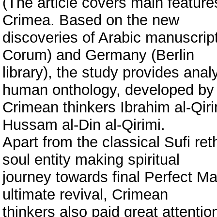
(The article covers main feature
Crimea. Based on the new
discoveries of Arabic manuscripts
Corum) and Germany (Berlin
library), the study provides ana
human onthology, developed by
Crimean thinkers Ibrahim al-Qiri
Hussam al-Din al-Qirimi.
Apart from the classical Sufi re
soul entity making spiritual
journey towards final Perfect M
ultimate revival, Crimean
thinkers also paid great attenti