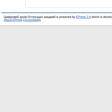
Цифровий архів Острозької академії is powered by
EPrints 3.4
which is devel
About EPrints
|
Accessibility