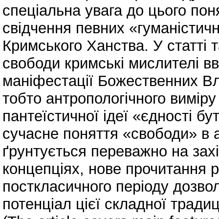
спеціальна увага до цього пон
свідчення певних «гуманістич
Кримського Ханства. У статті 
свободи кримські мислителі в
маніфестації Божественних Вл
тобто антропологічного виміру
пантеїстичної ідеї «єдності б
сучасне поняття «свободи» в 
ґрунтується переважно на зах
концепціях, нове прочитання р
посткласичного періоду дозво
потенціал цієї складної традиці