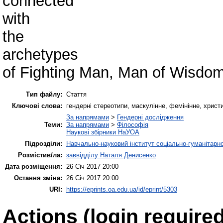
connected
with
the
archetypes
of Fighting Man, Man of Wisdom
Тип файлу:
Стаття
Ключові слова:
гендерні стереотипи, маскулінне, фемінінне, християн
За напрямами
>
Гендерні дослідження
Теми:
За напрямами
>
Філософія
Наукові збірники НаУОА
Підрозділи:
Навчально-науковий інститут соціально-гуманітар
Розмістив/ла:
заввідділу Наталя Денисенко
Дата розміщення:
26 Січ 2017 20:00
Остання зміна:
26 Січ 2017 20:00
URI:
https://eprints.oa.edu.ua/id/eprint/5303
Actions (login required