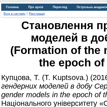
Головна
Про архів
Перегляд
Острозька академі
Вхід в систему
Реєстрація
Становлення п
моделей в до
(Formation of the
the epoch of
Купцова, Т. (T. Kuptsova.)
(201
гендерних моделей в добу Сере
gender models in the epoch of t
Національного університету «