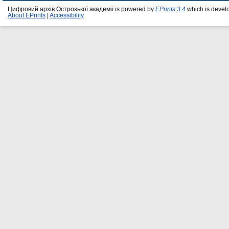
Цифровий архів Острозької академії is powered by
EPrints 3.4
which is devel
About EPrints
|
Accessibility