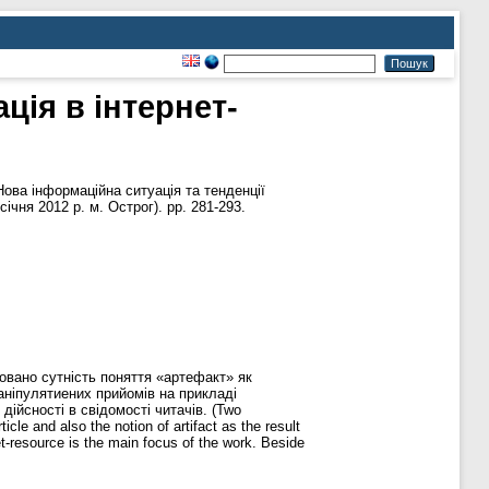
ація в інтернет-
ова інформаційна ситуація та тенденції
ічня 2012 р. м. Острог). pp. 281-293.
совано сутність поняття «артефакт» як
аніпулятиених прийомів на прикладі
ійсності в свідомості читачів. (Two
cle and also the notion of artifact as the result
t-resource is the main focus of the work. Beside