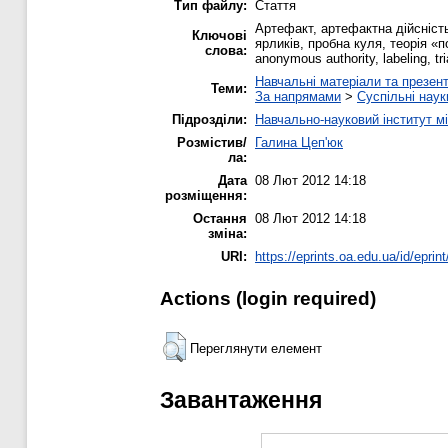
Тип файлу:
Стаття
Aртефакт, артефактна дійсність
Ключові
ярликів, пробна куля, теорія «пор
слова:
anonymous authority, labeling, tri
Навчальні матеріали та презент
Теми:
За напрямами
>
Суспільні наук
Підрозділи:
Навчально-науковий інститут м
Розмістив/
Галина Цеп'юк
ла:
Дата
08 Лют 2012 14:18
розміщення:
Остання
08 Лют 2012 14:18
зміна:
URI:
https://eprints.oa.edu.ua/id/eprin
Actions (login required)
Переглянути елемент
Завантаження