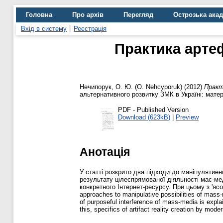
Головна
Про архів
Перегляд
Острозька ака
Вхід в систему
Реєстрація
Практика артефа
Нечипорук, О. Ю. (O. Nehcyporuk)
(2012)
Практ
альтернативного розвитку ЗМК в Україні: матері
PDF - Published Version
Download (623kB)
|
Preview
Анотація
У статті розкрито два підходи до маніпулятие
результату цілеспрямованої діяльності мас-ме
конкретного Інтернет-ресурсу. При цьому з 'яс
approaches to manipulative possibilities of mass-m
of purposeful interference of mass-media is expla
this, specifics of artifact reality creation by mod