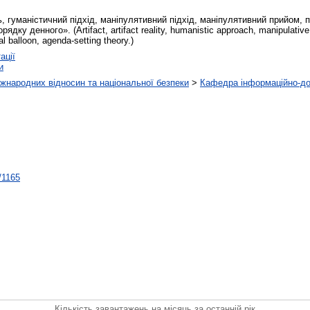
, гуманістичний підхід, маніпулятивний підхід, маніпулятивний прийом, п
ядку денного». (Artifact, artifact reality, humanistic approach, manipulative
al balloon, agenda-setting theory.)
ації
и
іжнародних відносин та національної безпеки
>
Кафедра інформаційно-до
t/1165
Кількість завантажень на місяць за останній рік