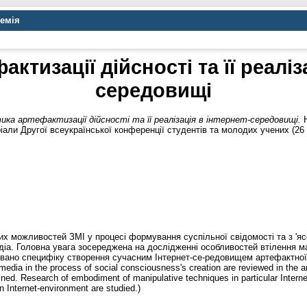
демія
ктизації дійсності та її реаліз
середовищі
ика артефактизації дійсності та її реалізація в інтернет-середовищі.
Н
али Другої всеукраїнської конференції студентів та молодих учених (26 с
них можливостей ЗМІ у процесі формування суспільної свідомості та з 'я
діа. Головна увага зосереджена на дослідженні особливостей втілення м
овано специфіку створення сучасним Інтернет-се-редовищем артефактної д
edia in the process of social consciousness's creation are reviewed in the arti
ined. Research of embodiment of manipulative techniques in particular Interne
ern Internet-environment are studied.)