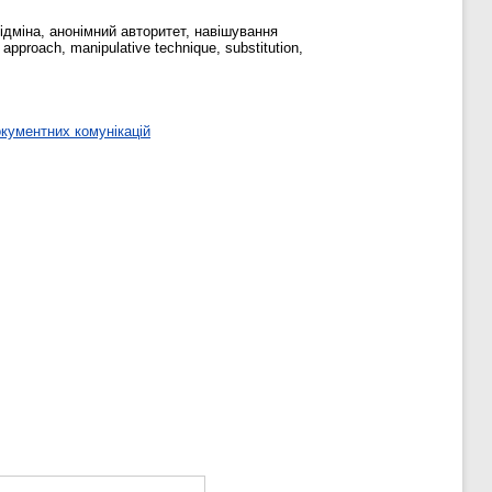
ідміна, анонімний авторитет, навішування
 approach, manipulative technique, substitution,
кументних комунікацій