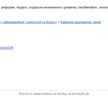
 реформи, модель соціально-економічного розвитку (neoliberalism, moneta
т інформаційних технологій та бізнесу
>
Кафедра економічної теорії
print/1579
Кількість завантажень на місяць за останній рік