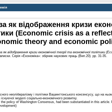
демія
а як відображення кризи еконо
ки (Economic crisis as a reflecti
nomic theory and economic pol
 як відображення кризи економічної теорії та економічної політики (Economi
аписки. Серія «Економіка»: збірник наукових праць (Вип.20). pp. 31-35.
асного неолібералізму і політики Вашингтонського консенсусу, що на нь
 існуючої моделі соціально-економічного розвитку.
n the policy of Washington Consensus, had been substantiated in this article. P
evelopment)