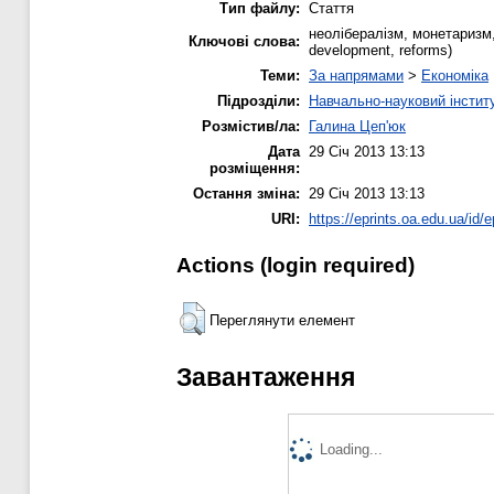
Тип файлу:
Стаття
неолібералізм, монетаризм,
Ключові слова:
development, reforms)
Теми:
За напрямами
>
Економіка
Підрозділи:
Навчально-науковий інститу
Розмістив/ла:
Галина Цеп'юк
Дата
29 Січ 2013 13:13
розміщення:
Остання зміна:
29 Січ 2013 13:13
URI:
https://eprints.oa.edu.ua/id/e
Actions (login required)
Переглянути елемент
Завантаження
Loading...