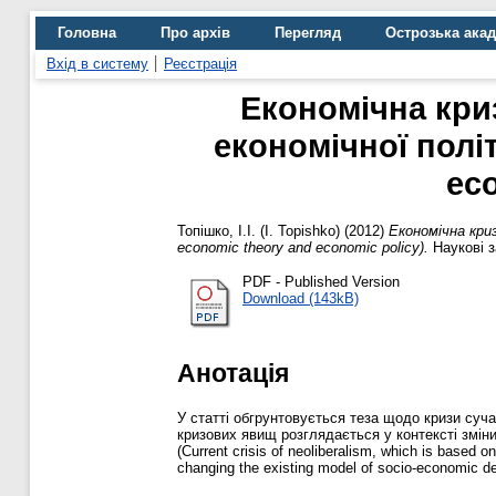
Головна
Про архів
Перегляд
Острозька ака
Вхід в систему
Реєстрація
Економічна криз
економічної політи
eco
Топішко, І.І. (I. Topishko)
(2012)
Економічна криза
economic theory and economic policy).
Наукові з
PDF - Published Version
Download (143kB)
Анотація
У статті обгрунтовується теза щодо кризи суч
кризових явищ розглядається у контексті зміни
(Current crisis of neoliberalism, which is based o
changing the existing model of socio-economic d