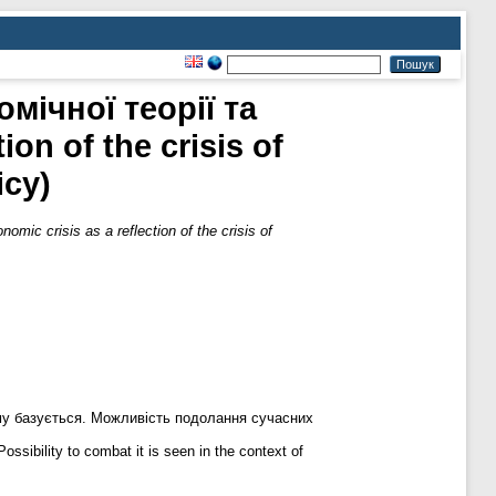
мічної теорії та
on of the crisis of
icy)
c crisis as a reflection of the crisis of
ому базується. Можливість подолання сучасних
ossibility to combat it is seen in the context of