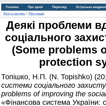
Головна
Про архів
Перегляд
Острозька академі
Вхід в систему
Реєстрація
Деякі проблеми в
соціального захис
(Some problems of
protection s
Топішко, Н.П. (N. Topishko)
(20
системи соціального захисту 
problems of improving the social
«Фінансова система України: с