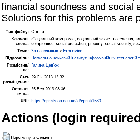
financial soundness and social ef
Solutions for this problems are 
Тип файлу:
Стаття
Ключові
(Соціальний компроміс, соціальний захист населення, вла
слова:
compromise, social protection, property, social security, soc
Теми:
За напрямами
>
Економіка
Підрозділи:
Навчально-науковий інститут інформаційних технологій т
Розмістив/
Галина Цеп'юк
ла:
Дата
29 Січ 2013 13:32
розміщення:
Остання
25 Вер 2013 08:36
зміна:
URI:
https://eprints.oa.edu.ua/id/eprint/1580
Actions (login required
Переглянути елемент