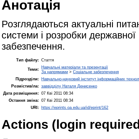
Анотація
Розглядаються актуальні пита
системи і розробки державної 
забезпечення.
Тип файлу:
Стаття
Навчальні матеріали та презентації
Теми:
За напрямами
>
Соціальне забезпечення
Підрозділи:
Навчально-науковий інститут інформаційних техноло
Розмістив/ла:
заввідділу Наталя Денисенко
Дата розміщення:
07 Кві 2011 08:34
Остання зміна:
07 Кві 2011 08:34
URI:
https://eprints.oa.edu.ua/id/eprint/162
Actions (login required