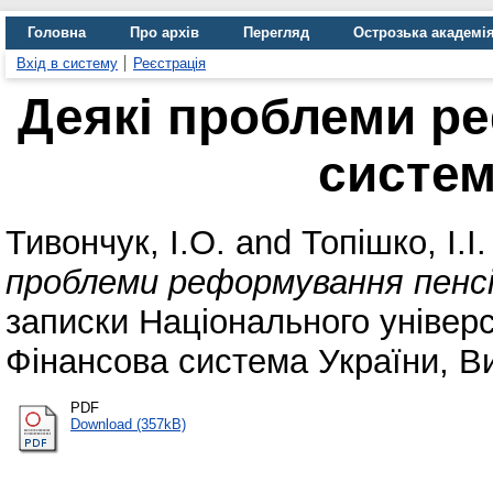
Головна
Про архів
Перегляд
Острозька академі
Вхід в систему
Реєстрація
Деякі проблеми р
систем
Тивончук, І.О.
and
Топішко, І.І.
проблеми реформування пенсій
записки Національного універс
Фінансова система України, Вип
PDF
Download (357kB)