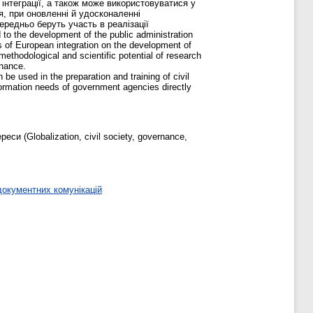
нтеграції, а також може використовуватися у
я, при оновленні й удосконаленні
ередньо беруть участь в реалізації
to the development of the public administration
ts of European integration on the development of
, methodological and scientific potential of research
rnance.
be used in the preparation and training of civil
formation needs of government agencies directly
си (Globalization, civil society, governance,
окументних комунікацій