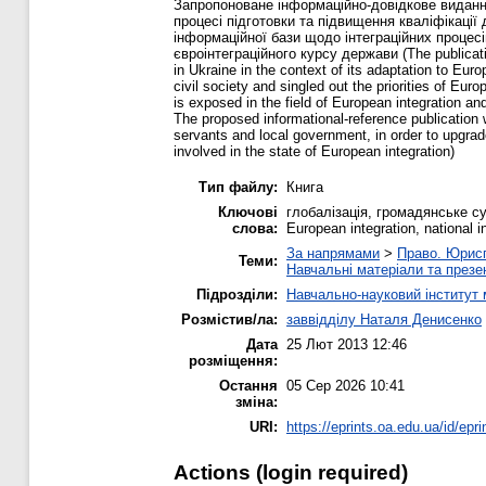
Запропоноване інформаційно-довідкове видання
процесі підготовки та підвищення кваліфікації
інформаційної бази щодо інтеграційних процесі
євроінтеграційного курсу держави (The publicatio
in Ukraine in the context of its adaptation to Eur
civil society and singled out the priorities of Euro
is exposed in the field of European integration an
The proposed informational-reference publication w
servants and local government, in order to upgrad
involved in the state of European integration)
Тип файлу:
Книга
Ключові
глобалізація, громадянське сус
слова:
European integration, national i
За напрямами
>
Право. Юрисп
Теми:
Навчальні матеріали та презен
Підрозділи:
Навчально-науковий інститут 
Розмістив/ла:
заввідділу Наталя Денисенко
Дата
25 Лют 2013 12:46
розміщення:
Остання
05 Сер 2026 10:41
зміна:
URI:
https://eprints.oa.edu.ua/id/epri
Actions (login required)