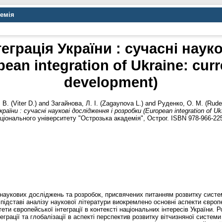
демія
еграція України : сучасні науко
ean integration of Ukraine: curr
development)
 В. (Viter D.)
and
Загайнова, Л. І. (Zagaynova L.)
and
Руденко, О. М. (Rude
аїни : сучасні наукові дослідження і розробки (European integration of Ukr
ціонального університету "Острозька академія", Острог. ISBN 978-966-22
 наукових досліджень та розробок, присвячених питанням розвитку систем
 підставі аналізу наукової літератури виокремлено основні аспекти європ
ети європейської інтеграції в контексті національних інтересів України. 
еграції та глобалізації в аспекті перспектив розвитку вітчизняної систем