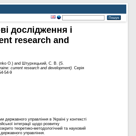
ві дослідження і
ent research and
nko О.)
and
Штурхецький, С. В. (S.
aine: current research and development).
Серія
54-54-9
и державного управління в Україні у контексті
ейської інтеграції щодо розвитку
Розкрито теоретико-методологічний та науковий
и державного управління.