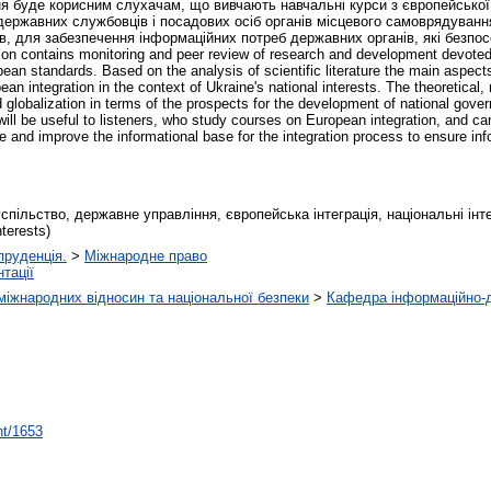
 буде корисним слухачам, що вивчають навчальні курси з європейської і
 державних службовців і посадових осіб органів місцевого самоврядуванн
в, для забезпечення інформаційних потреб державних органів, які безпос
n contains monitoring and peer review of research and development devoted 
opean standards. Based on the analysis of scientific literature the main aspec
pean integration in the context of Ukraine's national interests. The theoretical
d globalization in terms of the prospects for the development of national gove
ill be useful to listeners, who study courses on European integration, and can 
e and improve the informational base for the integration process to ensure in
пільство, державне управління, європейська інтеграція, національні інтере
nterests)
руденція.
>
Міжнародне право
тації
міжнародних відносин та національної безпеки
>
Кафедра інформаційно-д
nt/1653