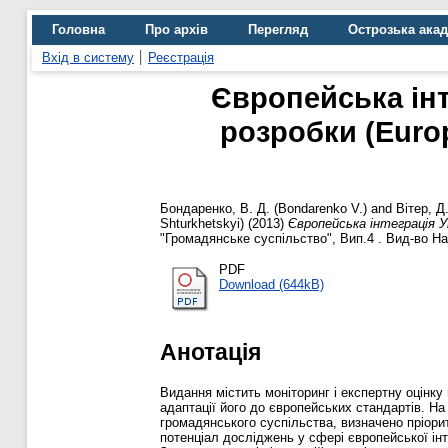
Головна
Про архів
Перегляд
Острозька ака
Вхід в систему
Реєстрація
Європейська інт
розробки (Europ
Бондаренко, В. Д. (Bondarenko V.)
and
Вітер, Д.
Shturkhetskyi)
(2013)
Європейська інтеграція Укр
"Громадянське суспільство", Вип.4 . Вид-во На
PDF
Download (644kB)
Анотація
Видання містить моніторинг і експертну оцінку
адаптації його до європейських стандартів. На
громадянського суспільства, визначено пріорит
потенціал досліджень у сфері європейської інт