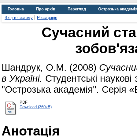
Головна
Про архів
Перегляд
Острозька академі
Вхід в систему
Реєстрація
Сучасний ста
зобов'яз
Шандрук, О.М.
(2008)
Сучасни
в Україні.
Студентські наукові 
"Острозька академія". Серія «Е
PDF
Download (360kB)
Анотація