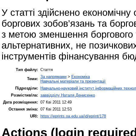
У статті здійснено економічну 
боргових зобов’язань та борго
з метою зменшення боргового 
альтернативних, не позичкови
інструментів фінансування бю
Тип файлу:
Стаття
За напрямами
>
Економіка
Теми:
Навчальні матеріали та презентації
Підрозділи:
Навчально-науковий інститут інформаційних техноло
Розмістив/ла:
заввідділу Наталя Денисенко
Дата розміщення:
07 Кві 2011 12:49
Остання зміна:
07 Кві 2011 12:53
URI:
https://eprints.oa.edu.ua/id/eprint/178
Actions (login required