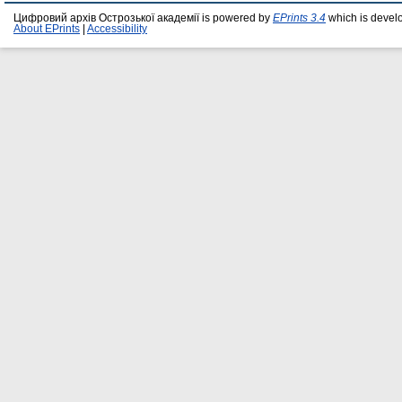
Цифровий архів Острозької академії is powered by
EPrints 3.4
which is devel
About EPrints
|
Accessibility