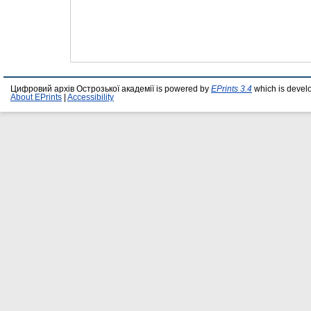
Цифровий архів Острозької академії is powered by
EPrints 3.4
which is devel
About EPrints
|
Accessibility