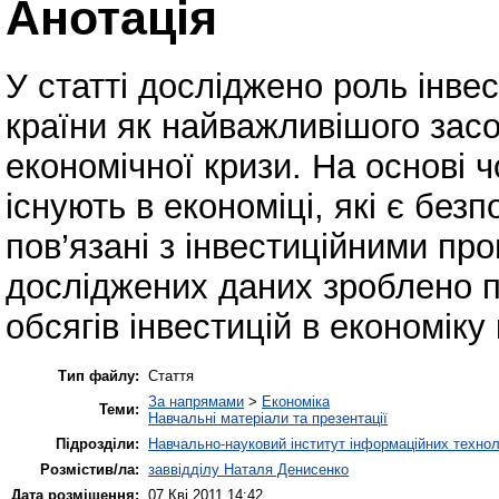
Анотація
У статті досліджено роль інве
країни як найважливішого зас
економічної кризи. На основі 
існують в економіці, які є без
пов’язані з інвестиційними пр
досліджених даних зроблено п
обсягів інвестицій в економіку 
Тип файлу:
Стаття
За напрямами
>
Економіка
Теми:
Навчальні матеріали та презентації
Підрозділи:
Навчально-науковий інститут інформаційних техноло
Розмістив/ла:
заввідділу Наталя Денисенко
Дата розміщення:
07 Кві 2011 14:42