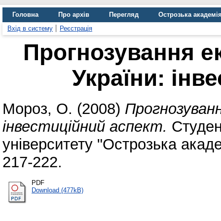
Головна
Про архів
Перегляд
Острозька академі
Вхід в систему
Реєстрація
Прогнозування е
України: інв
Мороз, О.
(2008)
Прогнозуванн
інвестиційний аспект.
Студент
університету "Острозька акаде
217-222.
PDF
Download (477kB)