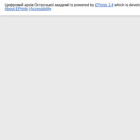
Цифровий архів Острозької академії is powered by
EPrints 3.4
which is devel
About EPrints
|
Accessibility