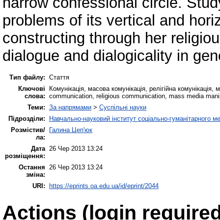
narrow confessional circle. Stud
problems of its vertical and hori
constructing through her religi
dialogue and dialogicality in gen
Тип файлу:
Стаття
Ключові
Комунікація, масова комунікація, релігійна комунікація, 
слова:
communication, religious communication, mass media manipula
Теми:
За напрямами
>
Суспільні науки
Підрозділи:
Навчально-науковий інститут соціально-гуманітарного 
Розмістив/
Галина Цеп'юк
ла:
Дата
26 Чер 2013 13:24
розміщення:
Остання
26 Чер 2013 13:24
зміна:
URI:
https://eprints.oa.edu.ua/id/eprint/2044
Actions (login required