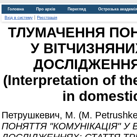
Головна
Про архів
Перегляд
Острозька академі
Вхід в систему
Реєстрація
ТЛУМАЧЕННЯ ПОН
У ВІТЧИЗНЯНИ
ДОСЛІДЖЕННЯХ
(Interpretation of 
in domestic
Петрушкевич, М. (M. Petrushk
ПОНЯТТЯ "КОМУНІКАЦІЯ" У