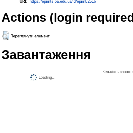
URI:
https://eprints.oa.edu.ua/id/eprint/2516
Actions (login required
Переглянути елемент
Завантаження
Кількість завант
Loading...