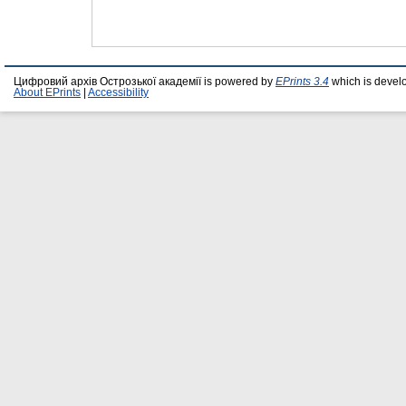
Цифровий архів Острозької академії is powered by
EPrints 3.4
which is devel
About EPrints
|
Accessibility