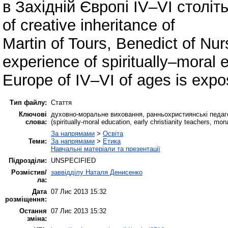
в Західній Європі ІV–VІ століть 
of creative inheritance of
Martin of Tours, Benedict of Nur
experience of spiritually–moral 
Europe of IV–VI of ages is expo
Тип файлу:
Стаття
Ключові
духовно-моральне виховання, ранньохристиянські педаг
слова:
(spiritually-moral education, early christianity teachers, mon
За напрямами
>
Освіта
Теми:
За напрямами
>
Етика
Навчальні матеріали та презентації
Підрозділи:
UNSPECIFIED
Розмістив/
заввідділу Наталя Денисенко
ла:
Дата
07 Лис 2013 15:32
розміщення:
Остання
07 Лис 2013 15:32
зміна: