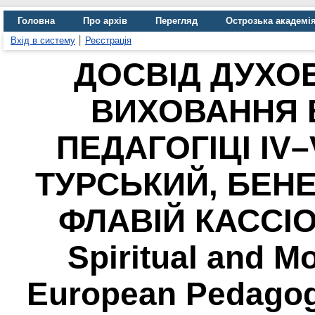
Головна
Про архів
Перегляд
Острозька академі
Вхід в систему
Реєстрація
ДОСВІД ДУХО
ВИХОВАННЯ 
ПЕДАГОГІЦІ ІV–
ТУРСЬКИЙ, БЕНЕ
ФЛАВІЙ КАССІОД
Spiritual and Mo
European Pedagogi