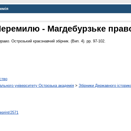
демія
еремилю - Магдебурзьке прав
право.
Острозький краєзнавчий збірник. (Вип. 4). pp. 97-102.
ство
нального університету Острозька академія
>
Збірники Державного історик
/eprint/2571