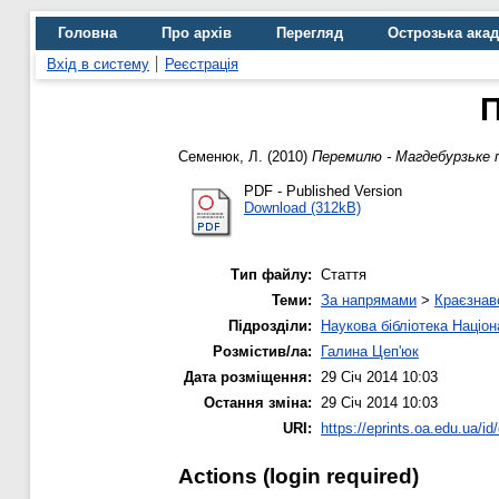
Головна
Про архів
Перегляд
Острозька ака
Вхід в систему
Реєстрація
П
Семенюк, Л.
(2010)
Перемилю - Магдебурзьке 
PDF - Published Version
Download (312kB)
Тип файлу:
Стаття
Теми:
За напрямами
>
Краєзнав
Підрозділи:
Наукова бібліотека Націо
Розмістив/ла:
Галина Цеп'юк
Дата розміщення:
29 Січ 2014 10:03
Остання зміна:
29 Січ 2014 10:03
URI:
https://eprints.oa.edu.ua/id
Actions (login required)