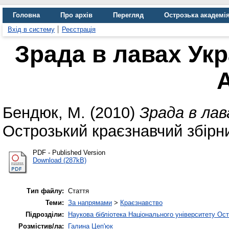
Головна
Про архів
Перегляд
Острозька академі
Вхід в систему
Реєстрація
Зрада в лавах Укр
А
Бендюк, М.
(2010)
Зрада в лав
Острозький краєзнавчий збірник
PDF - Published Version
Download (287kB)
Тип файлу:
Стаття
Теми:
За напрямами
>
Краєзнавство
Підрозділи:
Наукова бібліотека Національного університету Ос
Розмістив/ла:
Галина Цеп'юк