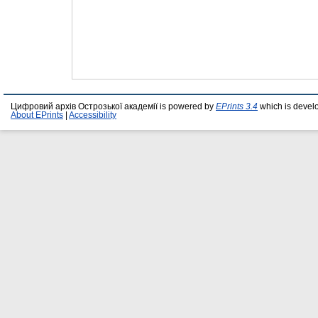
Цифровий архів Острозької академії is powered by
EPrints 3.4
which is devel
About EPrints
|
Accessibility