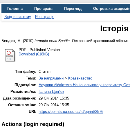
Головна
Про архів
Перегляд
Острозька академі
Вхід в систему
Реєстрація
Історія
Бендюк, М.
(2010)
Історія села Бродів.
Острозький краєзнавчий збірник (
PDF - Published Version
Download (618kB)
Тип файлу:
Стаття
Теми:
За напрямами
>
Краєзнавство
Підрозділи:
Наукова бібліотека Національного університету Ос
Розмістив/ла:
Галина Цеп'юк
Дата розміщення:
29 Січ 2014 15:35
Остання зміна:
29 Січ 2014 15:35
URI:
https://eprints.oa.edu.ua/id/eprint/2576
Actions (login required)