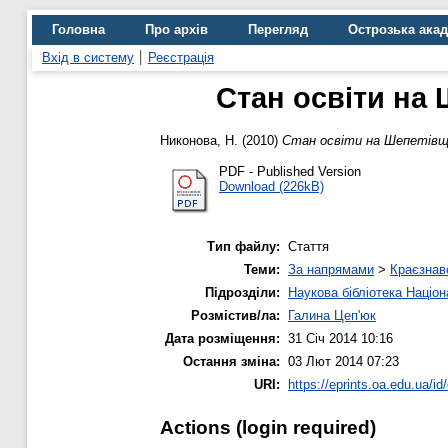
Головна
Про архів
Перегляд
Острозька ака
Вхід в систему
Реєстрація
Стан освіти на 
Никонова, Н.
(2010)
Стан освіти на Шепетівщи
PDF - Published Version
Download (226kB)
Тип файлу:
Стаття
Теми:
За напрямами
>
Краєзнав
Підрозділи:
Наукова бібліотека Націо
Розмістив/ла:
Галина Цеп'юк
Дата розміщення:
31 Січ 2014 10:16
Остання зміна:
03 Лют 2014 07:23
URI:
https://eprints.oa.edu.ua/id
Actions (login required)