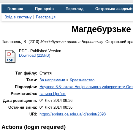
Головна
Про архів
Перегляд
Острозька академі
Вхід в систему
Реєстрація
Магдебурзьке 
Павловець, В.
(2010)
Магдебурзьке право в Берестечку.
Острозький крає
PDF - Published Version
Download (215kB)
Тип файлу:
Стаття
Теми:
За напрямами
>
Краєзнавство
Підрозділи:
Наукова бібліотека Національного університету Ос
Розмістив/ла:
Галина Цеп'юк
Дата розміщення:
04 Лют 2014 08:36
Остання зміна:
04 Лют 2014 08:36
URI:
https://eprints.oa.edu.ua/id/eprint/2598
Actions (login required)