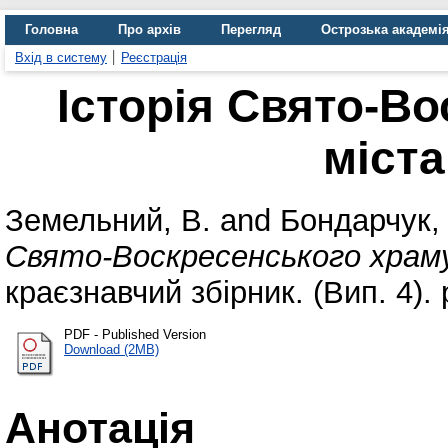
Головна
Про архів
Перегляд
Острозька академі
Вхід в систему
Реєстрація
Історія Свято-В
міста
Земельний, В.
and
Бондарчук, 
Свято-Воскресенського храм
краєзнавчий збірник. (Вип. 4). 
PDF - Published Version
Download (2MB)
Анотація