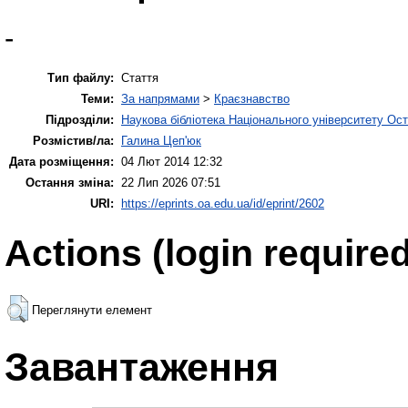
-
Тип файлу:
Стаття
Теми:
За напрямами
>
Краєзнавство
Підрозділи:
Наукова бібліотека Національного університету Ос
Розмістив/ла:
Галина Цеп'юк
Дата розміщення:
04 Лют 2014 12:32
Остання зміна:
22 Лип 2026 07:51
URI:
https://eprints.oa.edu.ua/id/eprint/2602
Actions (login required
Переглянути елемент
Завантаження