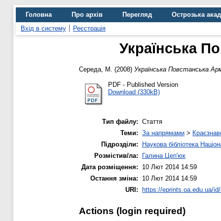
Головна
Про архів
Перегляд
Острозька ака
Вхід в систему
Реєстрація
Українська По
Середа, М.
(2008)
Українська Повстанська Армі
PDF - Published Version
Download (330kB)
Тип файлу:
Стаття
Теми:
За напрямами
>
Краєзнав
Підрозділи:
Наукова бібліотека Націо
Розмістив/ла:
Галина Цеп'юк
Дата розміщення:
10 Лют 2014 14:59
Остання зміна:
10 Лют 2014 14:59
URI:
https://eprints.oa.edu.ua/id
Actions (login required)