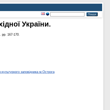
ідної України.
 pp. 167-170.
о-культурного заповідника м.Острога