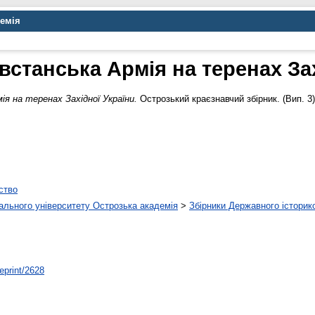
демія
встанська Армія на теренах Зах
я на теренах Західної України.
Острозький краєзнавчий збірник. (Вип. 3).
ство
нального університету Острозька академія
>
Збірники Державного історик
/eprint/2628