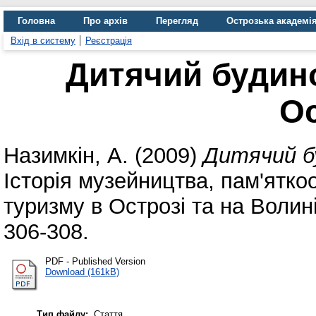
Головна
Про архів
Перегляд
Острозька академі
Вхід в систему
Реєстрація
Дитячий будин
Ос
Назимкін, А.
(2009)
Дитячий бу
Історія музейництва, пам'ятко
туризму в Острозі та на Волині
306-308.
PDF - Published Version
Download (161kB)
Тип файлу:
Стаття