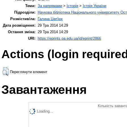
Теми:
За напрямами
>
Історія
>
Істрія України
Підрозділи:
Наукова бібліотека Національного університету Ос
Розмістив/ла:
Галина Цеп'юк
Дата розміщення:
29 Тра 2014 14:29
Остання зміна:
29 Тра 2014 14:29
URI:
https://eprints.oa.edu.ua/id/eprint/2866
Actions (login required
Переглянути елемент
Завантаження
Кількість завант
Loading...