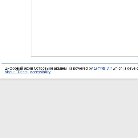
Цифровий архів Острозької академії is powered by
EPrints 3.4
which is devel
About EPrints
|
Accessibility