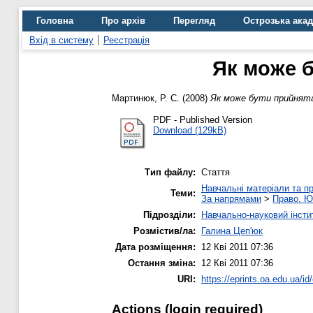
Головна
Про архів
Перегляд
Острозька ака
Вхід в систему
Реєстрація
Як може б
Мартинюк, Р. С.
(2008)
Як може бути прийнята
PDF - Published Version
Download (129kB)
Тип файлу:
Стаття
Навчальні матеріали та пр
Теми:
За напрямами
>
Право. Ю
Підрозділи:
Навчально-науковий інстит
Розмістив/ла:
Галина Цеп'юк
Дата розміщення:
12 Кві 2011 07:36
Остання зміна:
12 Кві 2011 07:36
URI:
https://eprints.oa.edu.ua/id
Actions (login required)