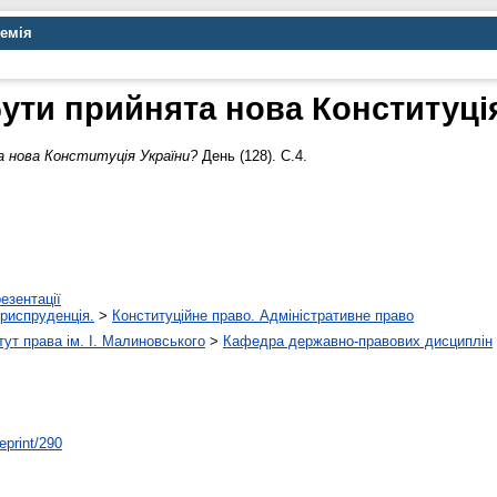
демія
ути прийнята нова Конституці
 нова Конституція України?
День (128). С.4.
езентації
риспруденція.
>
Конституційне право. Адміністративне право
ут права ім. І. Малиновського
>
Кафедра державно-правових дисциплін
/eprint/290