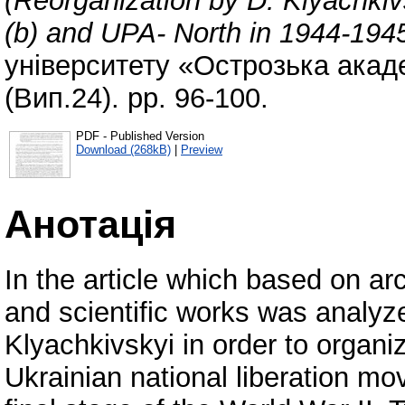
(Reorganization by D. Klyachki
(b) and UPA- North in 1944-1945
університету «Острозька акаде
(Вип.24). pp. 96-100.
PDF - Published Version
Download (268kB)
|
Preview
Анотація
In the article which based on a
and scientific works was analyze
Klyachkivskyi in order to organ
Ukrainian national liberation mo