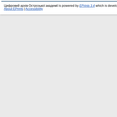
Цифровий архів Острозької академії is powered by
EPrints 3.4
which is devel
About EPrints
|
Accessibility