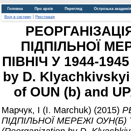
Головна
Про архів
Перегляд
Острозька академі
Вхід в систему
Реєстрація
РЕОРГАНІЗАЦІ
ПІДПІЛЬНОЇ МЕР
ПІВНІЧ У 1944-1945
by D. Klyachkivskyi
of OUN (b) and UP
Марчук, І (І. Marchuk)
(2015)
Р
ПІДПІЛЬНОЇ МЕРЕЖІ ОУН(Б) 