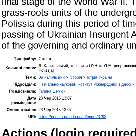
final stage of the World War II.
grass-roots units of the underg
Polissia during this period of ti
passing of Ukrainian Insurgent Ar
of the governing and ordinary un
Тип файлу:
Стаття
Д. Клячківський, керівники ОУН та УПА, реорганізація
Ключові слова:
Polissja)
Теми:
За напрямами
>
Історія
>
Істрія України
Підрозділи:
Навчально-науковий інститут міжнародних відносин 
Розмістив/ла:
Галина Цеп'юк
Дата
23 Чер 2015 13:07
розміщення:
Остання зміна:
23 Чер 2015 13:07
URI:
https://eprints.oa.edu.ua/id/eprint/3793
Actions (login required