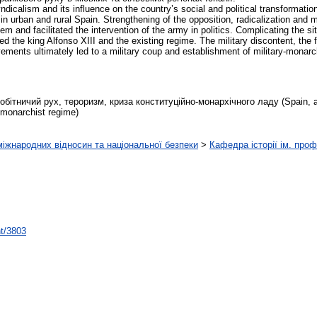
dicalism and its influence on the country’s social and political transformation
in urban and rural Spain. Strengthening of the opposition, radicalization and mil
em and facilitated the intervention of the army in politics. Complicating the sit
ed the king Alfonso XIII and the existing regime. The military discontent, the f
ovements ultimately led to a military coup and establishment of military-monar
робітничий рух, тероризм, криза конституційно-монархічного ладу (Spain, 
almonarchist regime)
міжнародних відносин та національної безпеки
>
Кафедра історії ім. про
nt/3803