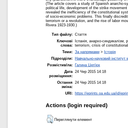
(The article covers a study of Spanish anarcho-syn
political life, development of the strike movement 
revealed the inefficiency of the constitutional syst
of socio-economic problems. This finally discredit
terrorism or a revolution, and the rise of labor m
Rivera 1923-1930.)
Тип файлу:
Стаття
Ключові
Іспанія, анархо-синдикалізм, 
слова:
terrorism, crisis of constitution
Теми:
За напрямами
>
Історія
Підрозділи:
Навчально-науковий інститут 
Розмістив/ла:
Галина Цеп'юк
Дата
24 Чер 2015 14:18
розміщення:
Остання
24 Чер 2015 14:18
зміна:
URI:
https://eprints.oa.edu.ua/id/epri
Actions (login required)
Переглянути елемент