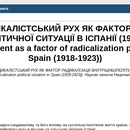
демія
АЛІСТСЬКИЙ РУХ ЯК ФАКТОР
ЧНОЇ СИТУАЦІЇ В ІСПАНІЇ (191
t as a factor of radicalization po
Spain (1918-1923))
КАЛІСТСЬКИЙ РУХ ЯК ФАКТОР РАДИКАЛІЗАЦІЇ ВНУТРІШНЬОПОЛІТИЧНО
lization political situation in Spain (1918-1923)).
Наукові записки Націонал
рхо-синдикалізму та його впливу на суспільно-політичне життя країни, я
айкового руху в міських та сільських регіонах Іспанії.