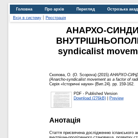
Головна
Про архів
Перегляд
Острозька ака
Вхід в систему
Реєстрація
АНАРХО-СИНДИК
ВНУТРІШНЬОПОЛІТИ
syndicalist movemen
Скопова, О. (О. Scopova)
(2015)
АНАРХО-СИНДИ
(Anarcho-syndicalist movement as a factor of radica
Серія «Історичні науки» (Вип.24). pp. 159-162.
PDF - Published Version
Download (276kB)
|
Preview
Анотація
Стаття присвячена дослідженню іспанського ана
внутрішньополітичного становища, розвитку стр