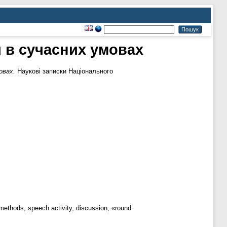
и в сучасних умовах
овах.
Наукові записки Національного
ethods, speech activity, discussion, «round