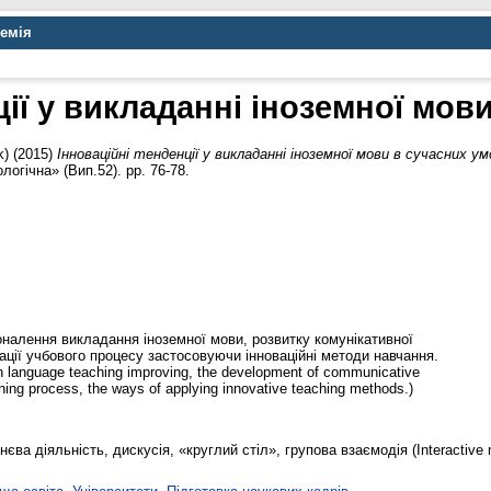
демія
ції у викладанні іноземної мов
k)
(2015)
Інноваційні тенденції у викладанні іноземної мови в сучасних ум
логічна» (Вип.52). pp. 76-78.
оналення викладання іноземної мови, розвитку комунікативної
ації учбового процесу застосовуючи інноваційні методи навчання.
ign language teaching improving, the development of communicative
ining process, the ways of applying innovative teaching methods.)
єва діяльність, дискусія, «круглий стіл», групова взаємодія (Interactive m