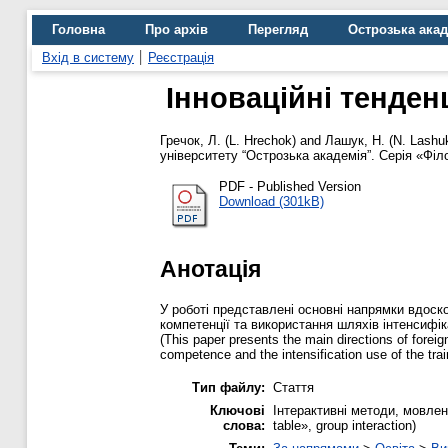
Головна
Про архів
Перегляд
Острозька ака
Вхід в систему
Реєстрація
Інноваційні тенден
Гречок, Л. (L. Hrechok)
and
Лашук, Н. (N. Lashu
університету “Острозька академія”. Серія «Філо
PDF - Published Version
Download (301kB)
Анотація
У роботі представлені основні напрямки вдоск
компетенції та використання шляхів інтенсифік
(This paper presents the main directions of fore
competence and the intensification use of the tra
Тип файлу:
Стаття
Ключові
Iнтерактивні методи, мовленн
слова:
table», group interaction)