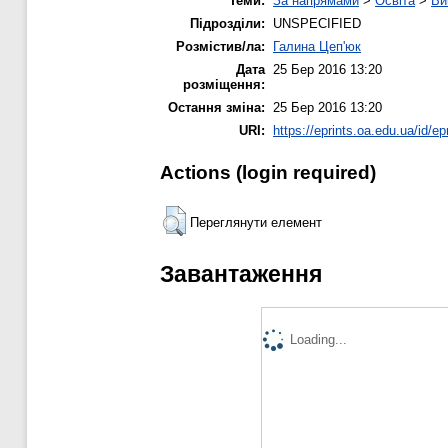
Теми:
За напрямами
>
Освіта
>
Ви
Підрозділи:
UNSPECIFIED
Розмістив/ла:
Галина Цеп'юк
Дата
25 Бер 2016 13:20
розміщення:
Остання зміна:
25 Бер 2016 13:20
URI:
https://eprints.oa.edu.ua/id/ep
Actions (login required)
Переглянути елемент
Завантаження
Loading...