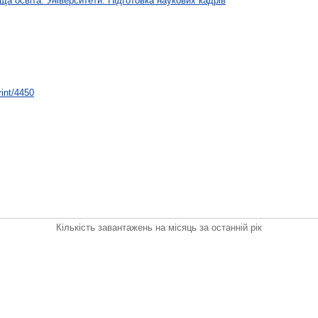
ща освіта. Університети. Підготовка наукових кадрів
rint/4450
Кількість завантажень на місяць за останній рік