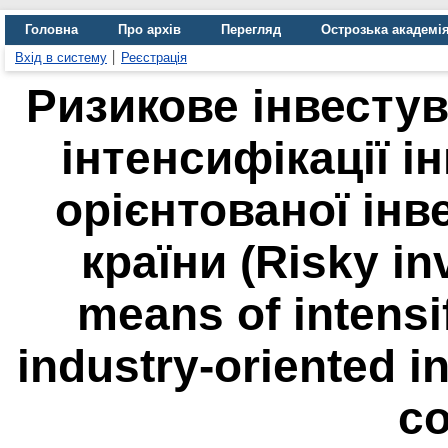
Головна
Про архів
Перегляд
Острозька академі
Вхід в систему
Реєстрація
Ризикове інвестув
інтенсифікації і
орієнтованої інв
країни (Risky in
means of intensif
industry-oriented in
co