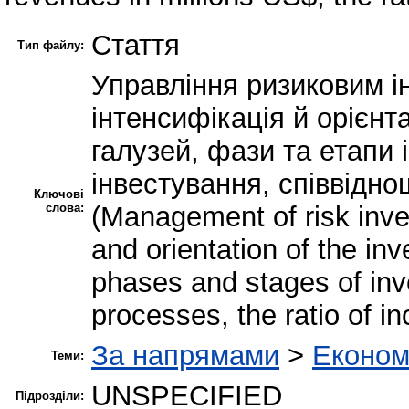
Стаття
Тип файлу:
Управління ризиковим і
інтенсифікація й орієнта
галузей, фази та етапи
інвестування, співвідно
Ключові
слова:
(Management of risk inves
and orientation of the in
phases and stages of inv
processes, the ratio of i
За напрямами
>
Економ
Теми:
UNSPECIFIED
Підрозділи: