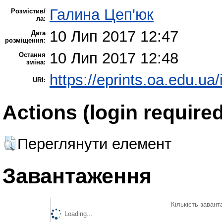
Галина Цеп'юк
Розмістив/
ла:
10 Лип 2017 12:47
Дата
розміщення:
10 Лип 2017 12:48
Остання
зміна:
https://eprints.oa.edu.ua/
URI:
Actions (login required
Переглянути елемент
Завантаження
Кількість завант
Loading...