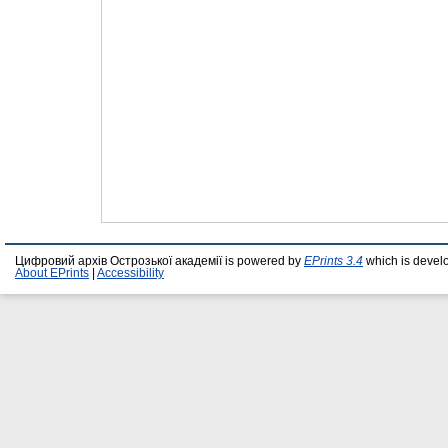
Цифровий архів Острозької академії is powered by
EPrints 3.4
which is devel
About EPrints
|
Accessibility