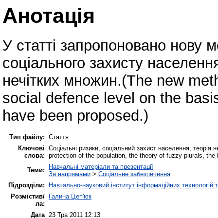
Анотація
У статті запропоновано нову м
соціального захисту населення
нечітких множин.(The new metho
social defence level on the basis
have been proposed.)
Тип файлу:
Стаття
Ключові
Соціальні ризики, соціальний захист населення, теорія не
слова:
protection of the population, the theory of fuzzy plurals, t
Навчальні матеріали та презентації
Теми:
За напрямами
>
Соціальне забезпечення
Підрозділи:
Навчально-науковий інститут інформаційних технологій т
Розмістив/
Галина Цеп'юк
ла:
Дата
23 Тра 2011 12:13