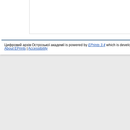
Цифровий архів Острозької академії is powered by
EPrints 3.4
which is devel
About EPrints
|
Accessibility