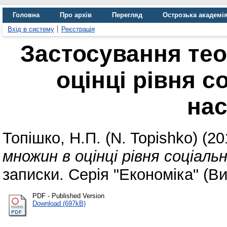
Головна
Про архів
Перегляд
Острозька академі
Вхід в систему
Реєстрація
Застосування тео
оцінці рівня с
на
Топішко, Н.П. (N. Topishko)
(20
множин в оцінці рівня соціаль
записки. Серія "Економіка" (Ви
PDF - Published Version
Download (697kB)