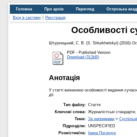
Головна
Про архів
Перегляд
Острозька ака
Вхід в систему
Реєстрація
Особливості с
Штурхецький, С. В. (S. Shturkhetskyi)
(2016)
Ос
PDF - Published Version
Download (312kB)
Анотація
У статті визначено особливості ведення сучасн
дії.
Тип файлу:
Стаття
Ключові слова:
Журналістські стандарти, 
Теми:
За напрямами
>
Суспільні
Підрозділи:
UNSPECIFIED
Розмістив/ла:
Ірина Погончук