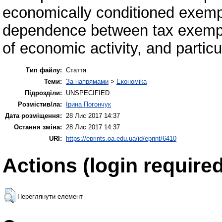
economically conditioned exemp
dependence between tax exempti
of economic activity, and particu
Тип файлу:
Стаття
Теми:
За напрямами
>
Економіка
Підрозділи:
UNSPECIFIED
Розмістив/ла:
Ірина Погончук
Дата розміщення:
28 Лис 2017 14:37
Остання зміна:
28 Лис 2017 14:37
URI:
https://eprints.oa.edu.ua/id/eprint/6410
Actions (login required
Переглянути елемент