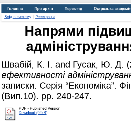
Головна
Про архів
Перегляд
Острозька академі
Вхід в систему
Реєстрація
Напрями підви
адміністрування
Швабій, К. І.
and
Гусак, Ю. Д.
(
ефективності адміністрування
записки. Серія “Економіка”. Ф
(Вип.10). pp. 240-247.
PDF - Published Version
Download (92kB)