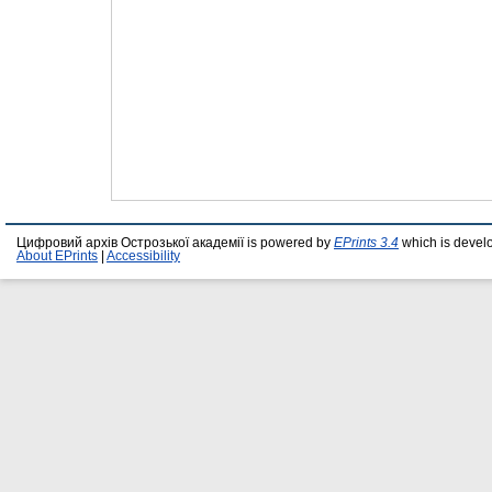
Цифровий архів Острозької академії is powered by
EPrints 3.4
which is devel
About EPrints
|
Accessibility