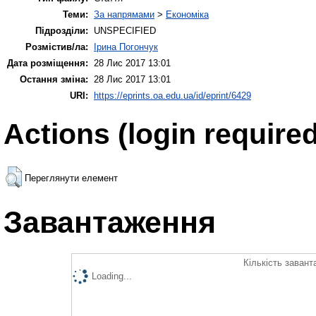
Теми:
За напрямами
>
Економіка
Підрозділи:
UNSPECIFIED
Розмістив/ла:
Ірина Погончук
Дата розміщення:
28 Лис 2017 13:01
Остання зміна:
28 Лис 2017 13:01
URI:
https://eprints.oa.edu.ua/id/eprint/6429
Actions (login required
Переглянути елемент
Завантаження
Кількість завант
Loading...