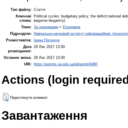
Тип файлу:
Стаття
Ключові
Political cycles; budgetary policy; the deficit;nationa
слова:
видатки бюджету)
Теми:
За напрямами
>
Економіка
Підрозділи:
Навчально-науковий інститут інформаційних технологі
Розмістив/ла:
Ірина Погончук
Дата
29 Лис 2017 13:00
розміщення:
Остання зміна:
29 Лис 2017 13:00
URI:
https://eprints.oa.edu.ua/id/eprint/6480
Actions (login required
Переглянути елемент
Завантаження