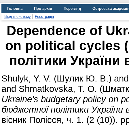
Головна
Про архів
Перегляд
Острозька академі
Вхід в систему
Реєстрація
Dependence of Ukra
on political cycle
політики України 
Shulyk, Y. V. (Шулик Ю. В.)
an
and
Shmatkovska, T. O. (Шматк
Ukraine’s budgetary policy on p
бюджетної політики України в
вісник Полісся, ч. 1. (2 (10)). p