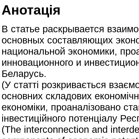
Анотація
В статье раскрывается взаим
основных составляющих эконо
национальной экономики, про
инновационного и инвестицио
Беларусь.
(У статті розкривається взаєм
основних складових економічн
економіки, проаналізовано стан
інвестиційного потенціалу Рес
(The interconnection and inter