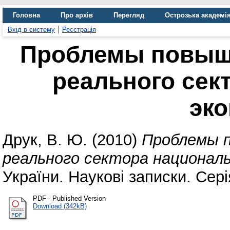
Головна
Про архів
Перегляд
Острозька академі
Вхід в систему
Реєстрація
Проблемы повыш
реального сек
эк
Друк, В. Ю.
(2010)
Проблемы 
реального сектора националь
України. Наукові записки. Сері
PDF - Published Version
Download (342kB)