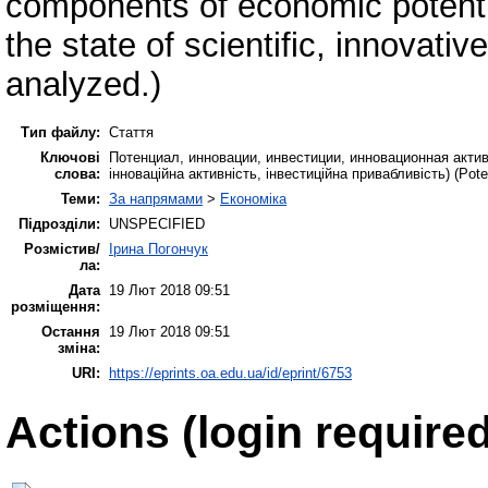
components of economic potenti
the state of scientific, innovati
analyzed.)
Тип файлу:
Стаття
Ключові
Потенциал, инновации, инвестиции, инновационная активн
слова:
інноваційна активність, інвестиційна привабливість) (Potent
Теми:
За напрямами
>
Економіка
Підрозділи:
UNSPECIFIED
Розмістив/
Ірина Погончук
ла:
Дата
19 Лют 2018 09:51
розміщення:
Остання
19 Лют 2018 09:51
зміна:
URI:
https://eprints.oa.edu.ua/id/eprint/6753
Actions (login required