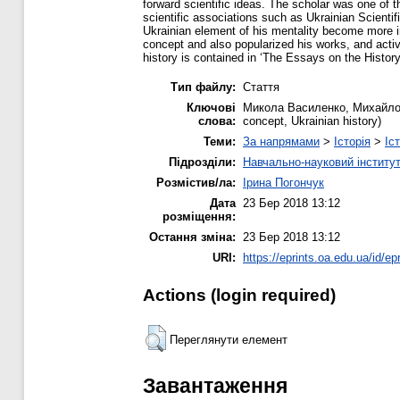
forward scientific ideas. The scholar was one of
scientific associations such as Ukrainian Scient
Ukrainian element of his mentality become more i
concept and also popularized his works, and active
history is contained in ‘The Essays on the Histo
Тип файлу:
Стаття
Ключові
Микола Василенко, Михайло Гр
слова:
concept, Ukrainian history)
Теми:
За напрямами
>
Історія
>
Іс
Підрозділи:
Навчально-науковий інститут
Розмістив/ла:
Ірина Погончук
Дата
23 Бер 2018 13:12
розміщення:
Остання зміна:
23 Бер 2018 13:12
URI:
https://eprints.oa.edu.ua/id/ep
Actions (login required)
Переглянути елемент
Завантаження