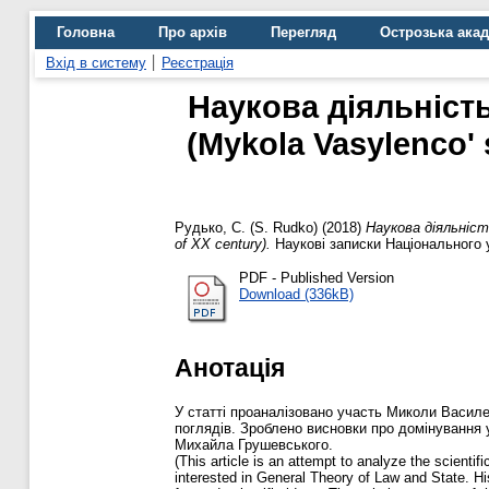
Головна
Про архів
Перегляд
Острозька ака
Вхід в систему
Реєстрація
Наукова діяльність
(Mykola Vasylenco' s
Рудько, С. (S. Rudko)
(2018)
Наукова діяльність
of XX century).
Наукові записки Національного у
PDF - Published Version
Download (336kB)
Анотація
У статті проаналізовано участь Миколи Василен
поглядів. Зроблено висновки про домінування 
Михайла Грушевського.
(This article is an attempt to analyze the scient
interested in General Theory of Law and State. Hi