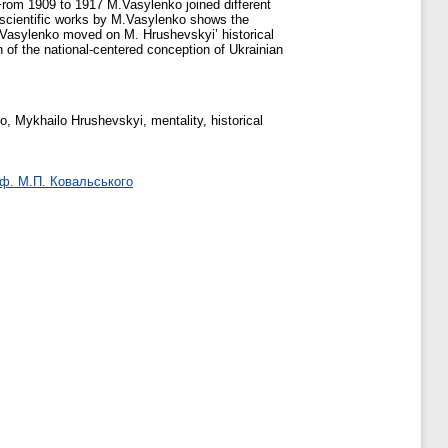
From 1909 to 1917 M.Vasylenko joined different
f scientific works by M.Vasylenko shows the
.Vasylenko moved on M. Hrushevskyi’ historical
n of the national-centered conception of Ukrainian
Mykhailo Hrushevskyi, mentality, historical
оф. М.П. Ковальського