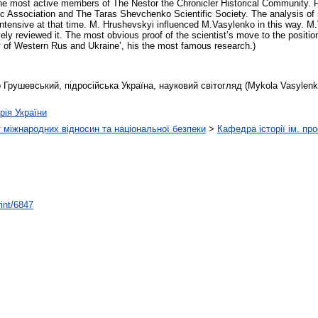
 the most active members of The Nestor the Chronicler Historical Community. 
ific Association and The Taras Shevchenko Scientific Society. The analysis o
ntensive at that time. M. Hrushevskyi influenced M.Vasylenko in this way. M
ly reviewed it. The most obvious proof of the scientist’s move to the positio
ry of Western Rus and Ukraine’, his the most famous research.)
ушевський, підросійська Україна, науковий світогляд (Mykola Vasylenko, 
трія України
 міжнародних відносин та національної безпеки
>
Кафедра історії ім. пр
rint/6847