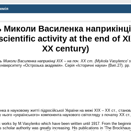
демія
 Миколи Василенка наприкінці Х
cientific activity at the end of X
XX century)
 Миколи Василенка наприкінці ХІХ – на поч. ХХ ст. (Mykola Vasylenco' scien
ніверситету «Острозька академія». Серія «Історичні науки» (Вип.27). pp.
ка в науковому житті підросійської України на межі ХІХ – ХХ ст., стано
у нього «українського» компонента наукового світогляду з початку ХХ ст
ific works by M.Vasylenko which have been written until 1917. From the beginn
s scholar authority was greatly increasing. His publications in ‘The Brockhau