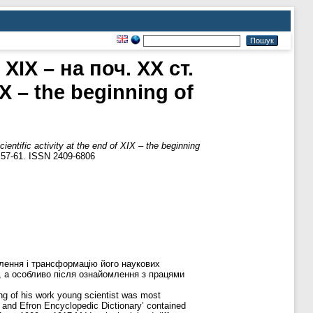
ІХ – на поч. ХХ ст.
IX – the beginning of
tific activity at the end of XIX – the beginning
 57-61. ISSN 2409-6806
влення і трансформацію його наукових
., а особливо після ознайомлення з працями
ing of his work young scientist was most
s and Efron Encyclopedic Dictionary’ contained