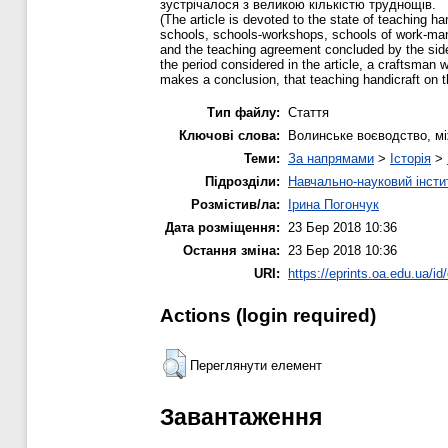
зустрічалося з великою кількістю труднощів.
(The article is devoted to the state of teaching h
schools, schools-workshops, schools of work-man
and the teaching agreement concluded by the side
the period considered in the article, a craftsman w
makes a conclusion, that teaching handicraft on t
Тип файлу:
Стаття
Ключові слова:
Волинське воєводство, міжв
Теми:
За напрямами
>
Історія
>
Підрозділи:
Навчально-науковий інсти
Розмістив/ла:
Ірина Погончук
Дата розміщення:
23 Бер 2018 10:36
Остання зміна:
23 Бер 2018 10:36
URI:
https://eprints.oa.edu.ua/id
Actions (login required)
Переглянути елемент
Завантаження