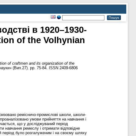
одстві в 1920–1930-
ion of the Volhynian
 of craftmen and its organization of the
ауки» (Вип.27). pp. 75-84. ISSN 2409-6806
теризовано ремісничо-промислові школи, школи-
 проаналізовано умови прийняття на навчання і
ачається, що у досліджуваний період
йти навчання ремеслу і отримати відповідне
ий період було розгалуженим і на своєму шляху