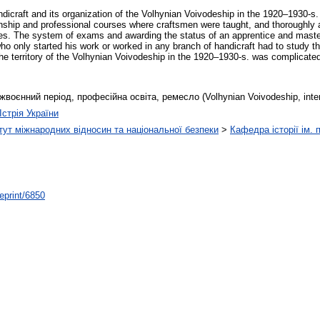
andicraft and its organization of the Volhynian Voivodeship in the 1920–1930-s.
ship and professional courses where craftsmen were taught, and thoroughly a
s. The system of exams and awarding the status of an apprentice and master
ho only started his work or worked in any branch of handicraft had to study the
he territory of the Volhynian Voivodeship in the 1920–1930-s. was complicated
оєнний період, професійна освіта, ремесло (Volhynian Voivodeship, interwa
Істрія України
тут міжнародних відносин та національної безпеки
>
Кафедра історії ім.
/eprint/6850