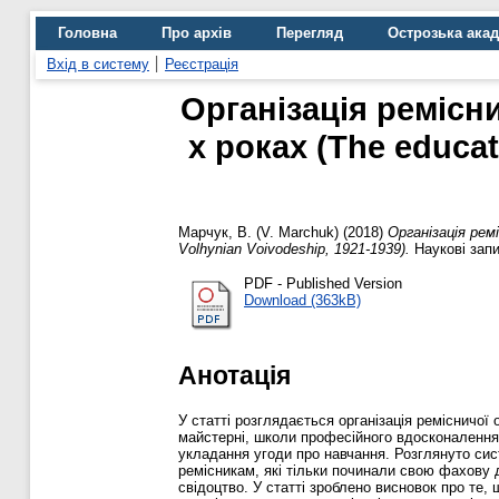
Головна
Про архів
Перегляд
Острозька ака
Вхід в систему
Реєстрація
Організація ремісн
х роках (The educat
Марчук, В. (V. Marchuk)
(2018)
Організація ремі
Volhynian Voivodeship, 1921-1939).
Наукові запи
PDF - Published Version
Download (363kB)
Анотація
У статті розглядається організація ремісничої
майстерні, школи професійного вдосконалення,
укладання угоди про навчання. Розглянуто сис
ремісникам, які тільки починали свою фахову д
свідоцтво. У статті зроблено висновок про те