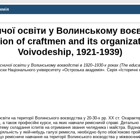
демія
ичої освіти у Волинському воєв
ion of craftmen and its organizat
Voivodeship, 1921-1939)
сничої освіти у Волинському воєводстві в 1920–1930-х роках (The education
ски Національного університету «Острозька академія». Серія «Історичні н
 освіти на території Волинського воєводства у 20-30-х рр. ХХ ст. Охарак
 а також професійні курси, на яких навчали ремісничій справі. Детально
тему складання іспитів на отримання звання челядника і майстра. Відзн
іяльність у якій-небудь галузі ремесла, необхідно було обов’язково про
, що ремісниче навчання на території Волинського воєводства у міжвоєнн