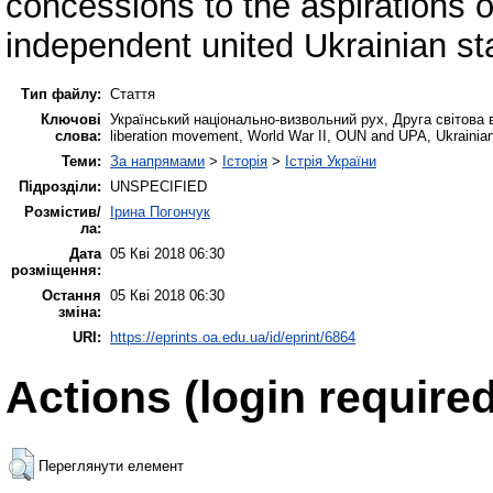
concessions to the aspirations o
independent united Ukrainian st
Тип файлу:
Стаття
Ключові
Український національно-визвольний рух, Друга світова в
слова:
liberation movement, World War II, OUN and UPA, Ukrainian-P
Теми:
За напрямами
>
Історія
>
Істрія України
Підрозділи:
UNSPECIFIED
Розмістив/
Ірина Погончук
ла:
Дата
05 Кві 2018 06:30
розміщення:
Остання
05 Кві 2018 06:30
зміна:
URI:
https://eprints.oa.edu.ua/id/eprint/6864
Actions (login required
Переглянути елемент