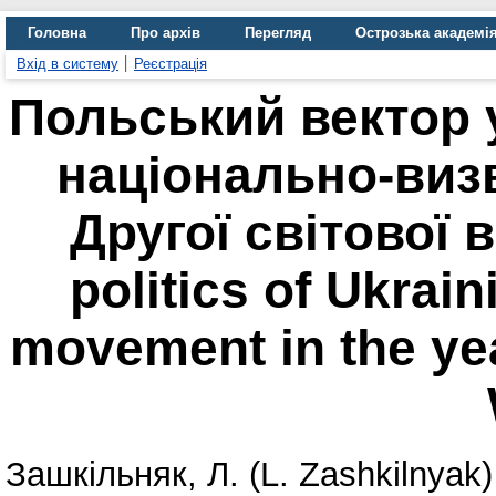
Головна
Про архів
Перегляд
Острозька академі
Вхід в систему
Реєстрація
Польський вектор у
національно-виз
Другої світової в
politics of Ukrain
movement in the ye
Зашкільняк, Л. (L. Zashkilnyak)