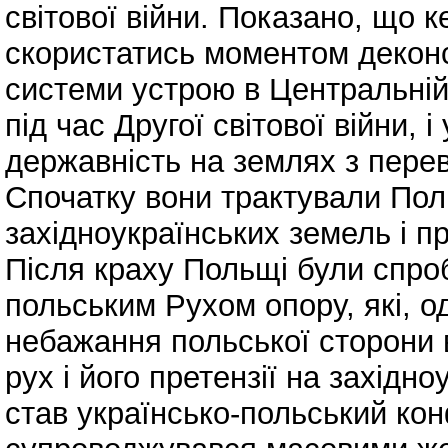
світової війни. Показано, що к
скористатись моментом деконс
системи устрою в Центральній
під час Другої світової війни,
державність на землях з пере
Спочатку вони трактували Поль
західноукраїнських земель і пр
Після краху Польщі були спроб
польським Рухом опору, які, о
небажання польської сторони 
рух і його претензії на західно
став українсько-польський кон