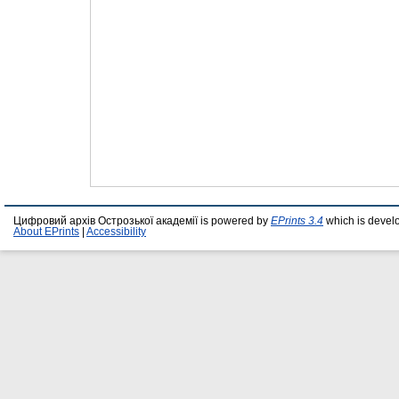
Цифровий архів Острозької академії is powered by
EPrints 3.4
which is devel
About EPrints
|
Accessibility