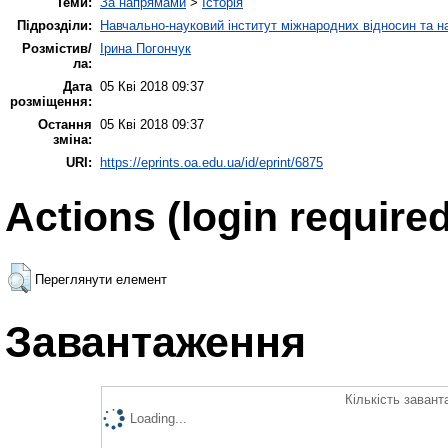
Теми:
За напрямами
>
Історія
Підрозділи:
Навчально-науковий інститут міжнародних відносин та н
Розмістив/
Ірина Погончук
ла:
Дата
05 Кві 2018 09:37
розміщення:
Остання
05 Кві 2018 09:37
зміна:
URI:
https://eprints.oa.edu.ua/id/eprint/6875
Actions (login required
Переглянути елемент
Завантаження
Кількість завант
Loading...