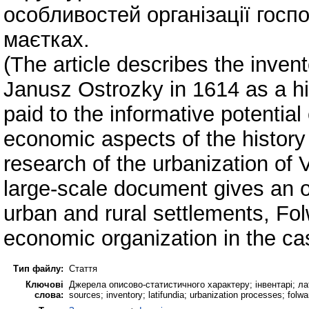
особливостей організації госп
маєтках.
(The article describes the inven
Janusz Ostrozky in 1614 as a his
paid to the informative potentia
economic aspects of the history o
research of the urbanization of 
large-scale document gives an op
urban and rural settlements, Folw
economic organization in the ca
Тип файлу:
Стаття
Ключові
Джерела описово-статистичного характеру; інвентарі; лати
слова:
sources; inventory; latifundia; urbanization processes; folwa