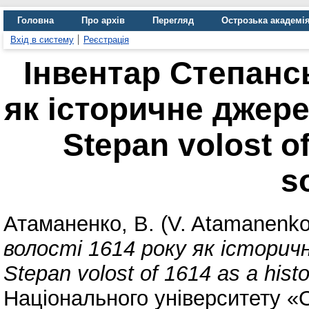
Головна
Про архів
Перегляд
Острозька академі
Вхід в систему
Реєстрація
Інвентар Степансь
як історичне джерел
Stepan volost of
s
Атаманенко, В. (V. Atamanenko
волості 1614 року як історичн
Stepan volost of 1614 as a histo
Національного університету «