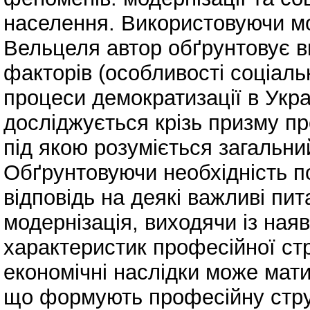
населення. Використовуючи мод
Вельцеля автор обґрунтовує в
факторів (особливості соціаль
процеси демократизації в Украї
досліджується крізь призму пр
під якою розуміється загальни
Обґрунтовуючи необхідність п
відповідь на деякі важливі пи
модернізація, виходячи із наяв
характеристик професійної стр
економічні наслідки може мат
що формують професійну стр