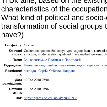
in Ukraine, based on the existing
characteristics of the occupation
What kind of political and soc
transformation of social groups 
have?)
Тип файлу:
Стаття
Ключові
Соціально-професійна структура, модернізація, кваліфіко
слова:
structure, modernization, qualified / nonqualified workers, ph
Теми:
За напрямами
>
Політика
>
Політологія
Підрозділи:
Навчально-науковий інститут міжнародних відносин та н
Розмістив/
викладач Сергій Юрійович Кардаш
ла:
Дата
10 Тра 2018 07:04
розміщення:
Остання
10 Тра 2018 07:07
зміна:
URI:
https://eprints.oa.edu.ua/id/eprint/6963