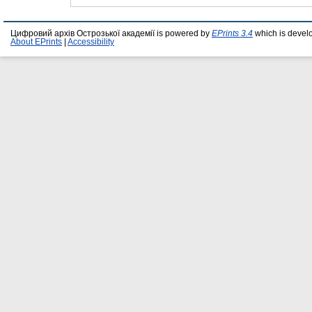
Цифровий архів Острозької академії is powered by
EPrints 3.4
which is devel
About EPrints
|
Accessibility