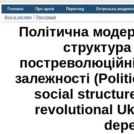
Головна
Про архів
Перегляд
Острозька академі
Вхід в систему
Реєстрація
Політична модер
структура
постреволюційні
залежності (Polit
social structur
revolutional Uk
dep