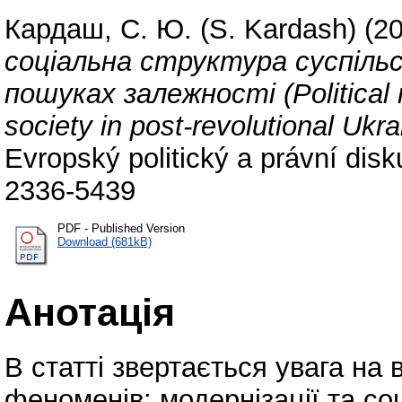
Кардаш, С. Ю. (S. Kardash)
(2
соціальна структура суспільс
пошуках залежності (Political m
society in post-revolutional Ukr
Evropský politický a právní dis
2336-5439
PDF - Published Version
Download (681kB)
Анотація
В статті звертається увага на
феноменів: модернізації та со