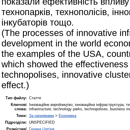
показали ефективність впливу
технопарків, технополісів, інно
інкубаторів тощо.
(The processes of innovative inf
development in the world econo
the examples of the USA, count
which showed the effectiveness o
technopolises, innovative cluste
effect.)
Тип файлу:
Стаття
Ключові
Інноваційне виробництво, інноваційна інфраструктура, тех
слова:
infrastructure, technology parks, technopolises, business in
Теми:
За напрямами
>
Економіка
Підрозділи:
UNSPECIFIED
Розмістив/
Галина Цеп'юк