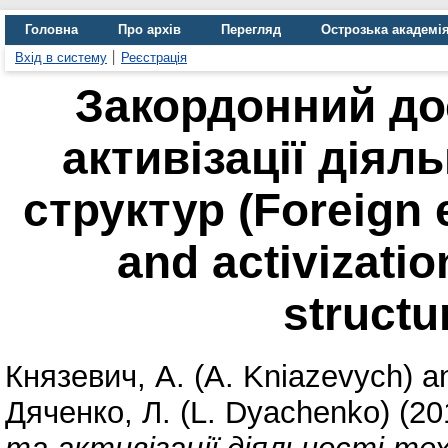
Головна
Про архів
Перегляд
Острозька академі
Вхід в систему
Реєстрація
Закордонний до
активізації діял
структур (Foreign 
and activizatio
structu
Князевич, А. (А. Kniazevych)
a
Дяченко, Л. (L. Dyachenko)
(20