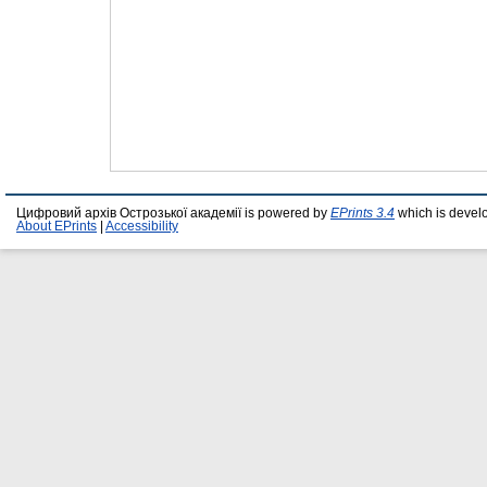
Цифровий архів Острозької академії is powered by
EPrints 3.4
which is devel
About EPrints
|
Accessibility