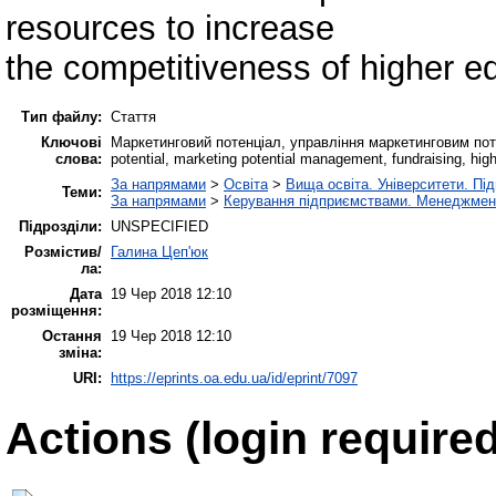
resources to increase
the competitiveness of higher edu
Тип файлу:
Стаття
Ключові
Маркетинговий потенціал, управління маркетинговим поте
слова:
potential, marketing potential management, fundraising, high
За напрямами
>
Освіта
>
Вища освіта. Університети. Під
Теми:
За напрямами
>
Керування підприємствами. Менеджмен
Підрозділи:
UNSPECIFIED
Розмістив/
Галина Цеп'юк
ла:
Дата
19 Чер 2018 12:10
розміщення:
Остання
19 Чер 2018 12:10
зміна:
URI:
https://eprints.oa.edu.ua/id/eprint/7097
Actions (login required