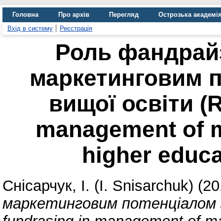
Головна
Про архів
Перегляд
Острозька академі
Вхід в систему
Реєстрація
Роль фандрайз
маркетинговим п
вищої освіти (R
management of ma
higher educat
Снісарчук, І. (I. Snisarchuk)
(20
маркетинговим потенціалом за