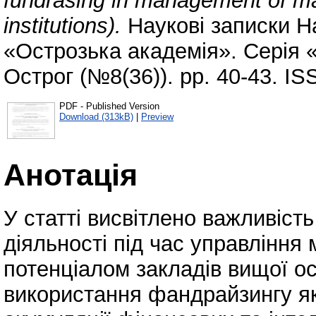
fundrasing in management of mar
institutions).
Наукові записки Н
«Острозька академія». Серія 
Острог (№8(36)). pp. 40-43. I
PDF - Published Version
Download (313kB)
|
Preview
Анотація
У статті висвітлено важливість
діяльності під час управління
потенціалом закладів вищої ос
використання фандрайзингу як