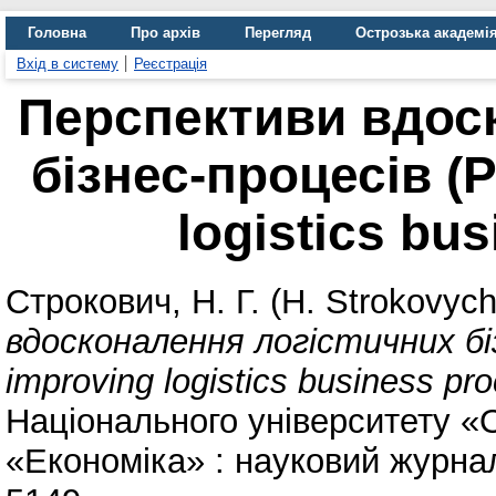
Головна
Про архів
Перегляд
Острозька академі
Вхід в систему
Реєстрація
Перспективи вдос
бізнес-процесів (P
logistics bu
Строкович, Н. Г. (Н. Strokovych
вдосконалення логістичних біз
improving logistics business pr
Національного університету «
«Економіка» : науковий журнал