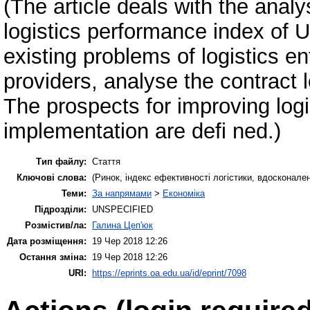
(The article deals with the analy
logistics performance index of U
existing problems of logistics ent
providers, analyse the contract 
The prospects for improving log
implementation are defi ned.)
Тип файлу:
Стаття
Ключові слова:
(Pинок, індекс ефективності логістики, вдосконаленн
Теми:
За напрямами
>
Економіка
Підрозділи:
UNSPECIFIED
Розмістив/ла:
Галина Цеп'юк
Дата розміщення:
19 Чер 2018 12:26
Остання зміна:
19 Чер 2018 12:26
URI:
https://eprints.oa.edu.ua/id/eprint/7098