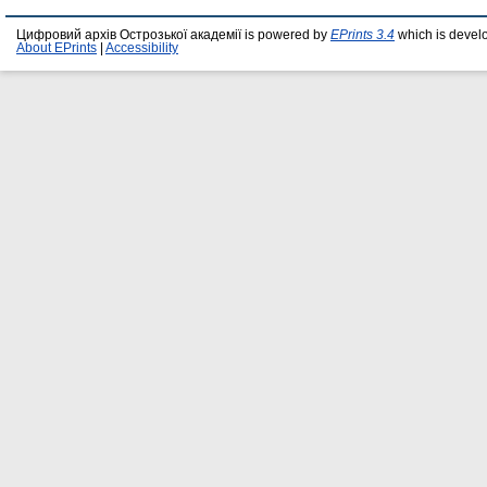
Цифровий архів Острозької академії is powered by
EPrints 3.4
which is devel
About EPrints
|
Accessibility