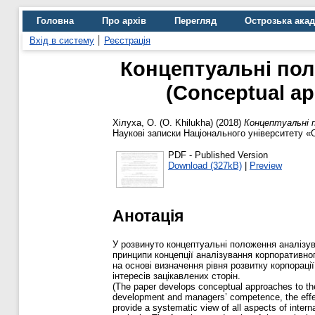
Головна
Про архів
Перегляд
Острозька ака
Вхід в систему
Реєстрація
Концептуальні пол
(Сonceptual ap
Хілуха, О. (O. Khilukha)
(2018)
Концептуальні п
Наукові записки Національного університету «О
PDF - Published Version
Download (327kB)
|
Preview
Анотація
У розвинуто концептуальні положення аналізув
принципи концепції аналізування корпоративно
на основі визначення рівня розвитку корпораці
інтересів зацікавлених сторін.
(The paper develops conceptual approaches to the 
development and managers’ competence, the effect
provide a systematic view of all aspects of inter