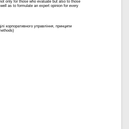
ot only for those who evaluate but also to those
well as to formulate an expert opinion for every
ілі корпоративного управління, принципи
methods)