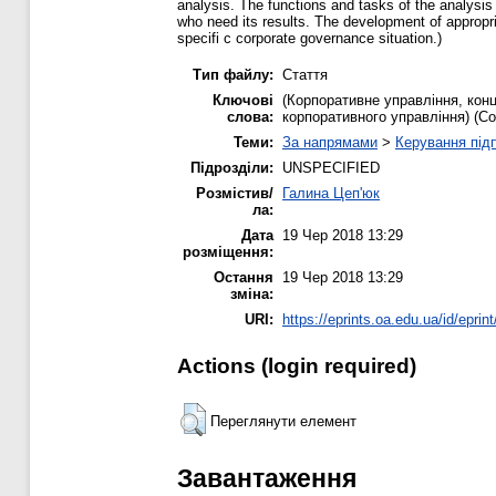
analysis. The functions and tasks of the analysis
who need its results. The development of appropria
specifi c corporate governance situation.)
Тип файлу:
Стаття
Ключові
(Корпоративне управління, кон
слова:
корпоративного управління) (Сor
Теми:
За напрямами
>
Керування під
Підрозділи:
UNSPECIFIED
Розмістив/
Галина Цеп'юк
ла:
Дата
19 Чер 2018 13:29
розміщення:
Остання
19 Чер 2018 13:29
зміна:
URI:
https://eprints.oa.edu.ua/id/eprin
Actions (login required)
Переглянути елемент
Завантаження