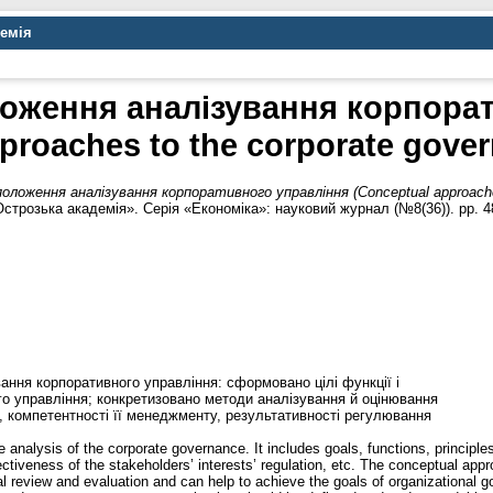
демія
оження аналізування корпора
proaches to the corporate gover
оложення аналізування корпоративного управління (Сonceptual approaches 
строзька академія». Серія «Економіка»: науковий журнал (№8(36)). pp. 4
ання корпоративного управління: сформовано цілі функції і
го управління; конкретизовано методи аналізування й оцінювання
ї, компетентності її менеджменту, результативності регулювання
analysis of the corporate governance. It includes goals, functions, principles
iveness of the stakeholders’ interests’ regulation, etc. The conceptual app
nal review and evaluation and can help to achieve the goals of organizational 