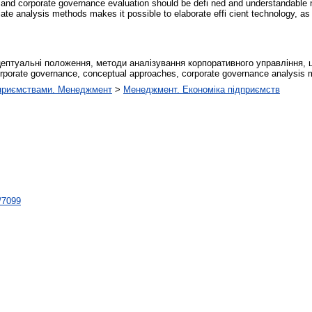
 and corporate governance evaluation should be defi ned and understandable n
te analysis methods makes it possible to elaborate effi cient technology, as 
цептуальні положення, методи аналізування корпоративного управління, ц
porate governance, conceptual approaches, corporate governance analysis 
приємствами. Менеджмент
>
Менеджмент. Економіка підприємств
t/7099