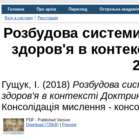
Головна
Про архів
Перегляд
Острозька академі
Вхід в систему
Реєстрація
Розбудова системи
здоров'я в контек
Гущук, І.
(2018)
Розбудова си
здоров'я в контексті Доктрин
Консолідація мислення - консол
PDF - Published Version
Download (735kB)
|
Preview