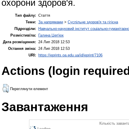
охорони здоров'я.
Тип файлу:
Стаття
Теми:
За напрямами
>
Суспільне здоров'я та гігієна
Підрозділи:
Навчально-науковий інститут соціально-гуманітар
Розмістив/ла:
Галина Цеп'юк
Дата розміщення:
24 Лип 2018 12:53
Остання зміна:
24 Лип 2018 12:53
URI:
https://eprints.oa.edu.ua/id/eprint/7106
Actions (login required
Переглянути елемент
Завантаження
Кількість завант
Loading...